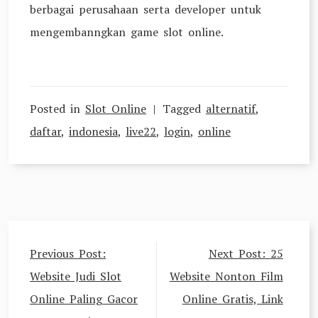
berbagai perusahaan serta developer untuk
mengembanngkan game slot online.
Posted in
Slot Online
Tagged
alternatif
,
daftar
,
indonesia
,
live22
,
login
,
online
Navigasi
Previous Post:
Next Post:
25
pos
Website Judi Slot
Website Nonton Film
Online Paling Gacor
Online Gratis, Link