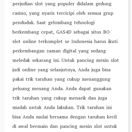
perjudian slot yang populer didalam gedung
casino, yang nyaris tercicipi oleh semua grup
penduduk. Saat gelombang tehnologi
berkembang cepat, GAS4D sebagai situs BO
slot online terkomplet se Indonesia harus ikuti
perkembangan zaman digital yang sedang
meledak sekarang ini. Untuk pancing mesin slot
judi online yang selanjutnya, Anda juga bisa
pakai trik taruhan yang cukup menanggung
peluang menang Anda. Anda dapat gunakan
trik taruhan yang cukup menarik dan juga
mudah untuk Anda lakukan. Trik taruhan ini
bisa Anda mulai bersama dengan taruhan kecil
di awal bermain dan pancing mesin slot untuk