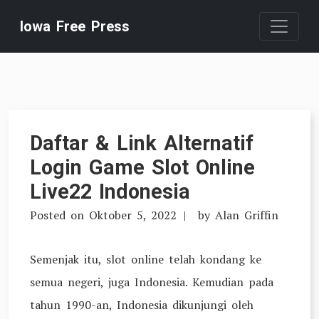
Skip
Iowa Free Press
to
content
Daftar & Link Alternatif
Login Game Slot Online
Live22 Indonesia
Posted on
Oktober 5, 2022
by
Alan Griffin
Semenjak itu, slot online telah kondang ke
semua negeri, juga Indonesia. Kemudian pada
tahun 1990-an, Indonesia dikunjungi oleh