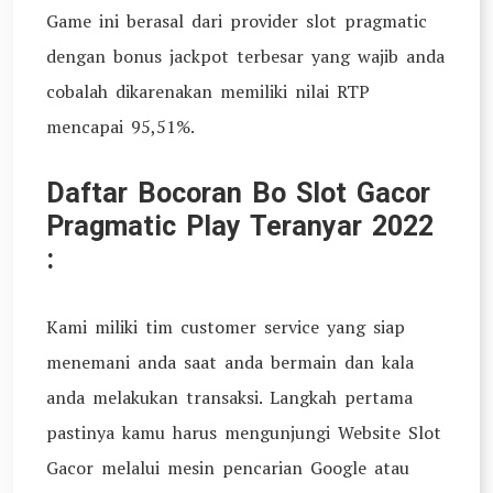
Game ini berasal dari provider slot pragmatic
dengan bonus jackpot terbesar yang wajib anda
cobalah dikarenakan memiliki nilai RTP
mencapai 95,51%.
Daftar Bocoran Bo Slot Gacor
Pragmatic Play Teranyar 2022
:
Kami miliki tim customer service yang siap
menemani anda saat anda bermain dan kala
anda melakukan transaksi. Langkah pertama
pastinya kamu harus mengunjungi Website Slot
Gacor melalui mesin pencarian Google atau