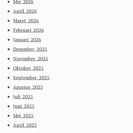
Mei 2026
April 2026
Maret 2026
Februari 2026
Januari 2026
Desember 2025
November 2025
Oktober 2025
September 2025
Agustus 2025
Juli 2025
Juni 2025
Mei 2025
April 2025