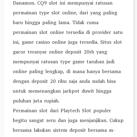
Danamon. CQ9 slot ini mempunyai ratusan
permainan type slot online, dari yang paling
baru hingga paling lama. Tidak cuma
permainan slot online tersedia di provider satu
ini, game casino online juga tersedia. Situs slot
gacor teranyar online deposit 20rb yang
mempunyai ratusan type game taruhan judi
online paling lengkap, di mana hanya bersama
dengan deposit 20 ribu saja anda sudah bisa
untuk memenangkan jackpot duwit hingga
puluhan juta rupiah.
Permainan slot dari Playtech Slot populer
begitu sangat seru dan juga menjanjikan. Cukup
bersama lakukan sistem deposit bersama m-