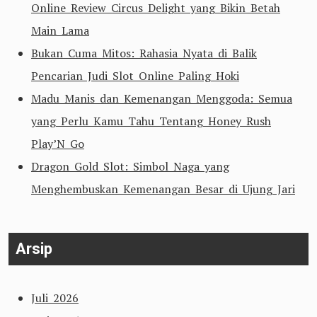
Online Review Circus Delight yang Bikin Betah
Main Lama
Bukan Cuma Mitos: Rahasia Nyata di Balik
Pencarian Judi Slot Online Paling Hoki
Madu Manis dan Kemenangan Menggoda: Semua
yang Perlu Kamu Tahu Tentang Honey Rush
Play’N Go
Dragon Gold Slot: Simbol Naga yang
Menghembuskan Kemenangan Besar di Ujung Jari
Arsip
Juli 2026