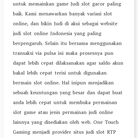
untuk memainkan game Judi slot gacor paling
baik. Kami menawarkan banyak variasi slot
online, dan bikin Judi di akui sebagai website
judi slot online Indonesia yang paling
berpengaruh. Selain itu bersama menggunakan
transaksi via pulsa ini maka prosesnya pun
dapat lebih cepat dilaksanakan agar saldo akun
bakal lebih cepat terisi untuk digunakan
bermain slot online. Hal inipun menjadikan
sebuah keuntungan yang besar dan dapat buat
anda lebih cepat untuk membuka permainan
slot game atau jenis permainan judi online
lainnya yang disediakan oleh web. One Touch
Gaming menjadi provider situs judi slot RTP