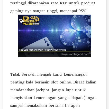
tertinggi dikarenakan rate RTP untuk product
gaming-nya sangat tinggi, mencapai 95%.
Tidak Serakah menjadi kunci kemenangan
penting kala bermain slot online. Disaat kalian
mendapatkan jackpot, jangan lupa untuk
menyisihkan kemenangan yang didapat. Jangan
sampai memaksakan bersama harapan