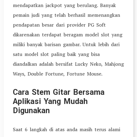
mendapatkan jackpot yang berulang. Banyak
pemain judi yang telah berhasil memenangkan
pendapatan besar dari provider PG Soft
dikarenakan terdapat beragam model slot yang
miliki banyak barisan gambar. Untuk lebih dari
satu model slot paling baik yang bisa
diandalkan adalah bersifat Lucky Neko, Mahjong
Ways, Double Fortune, Fortune Mouse.
Cara Stem Gitar Bersama
Aplikasi Yang Mudah
Digunakan
Saat 6 langkah di atas anda masih terus alami