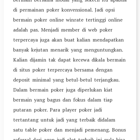
di permainan poker konvensional. Jadi opsi
bermain poker online winrate tertinggi online
adalah pas. Menjadi member di web poker
terpercaya juga akan buat kalian mendapatkan
banyak kejutan menarik yang menguntungkan.
Kalian dijamin tak dapat kecewa dikala bermain
di situs poker terpercaya bersama dengan
deposit minimal yang betul-betul terjangkau.
Dalam bermain poker juga diperlukan kiat
bermain yang bagus dan fokus dalam tiap
putaran poker. Para player poker jadi
tertantang untuk jadi yang terbaik didalam
satu table poker dan menjadi pemenang. Bonus
referral dari agen judi slot terbaik ini pula bisa