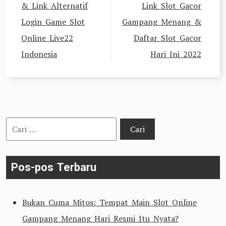
pos
& Link Alternatif
Link Slot Gacor
Login Game Slot
Gampang Menang &
Online Live22
Daftar Slot Gacor
Indonesia
Hari Ini 2022
Cari
untuk:
Pos-pos Terbaru
Bukan Cuma Mitos: Tempat Main Slot Online
Gampang Menang Hari Resmi Itu Nyata?