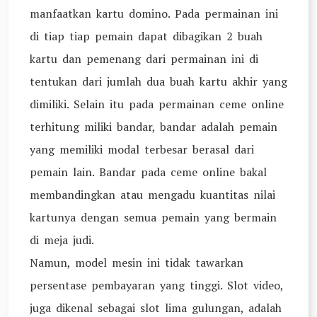
manfaatkan kartu domino. Pada permainan ini
di tiap tiap pemain dapat dibagikan 2 buah
kartu dan pemenang dari permainan ini di
tentukan dari jumlah dua buah kartu akhir yang
dimiliki. Selain itu pada permainan ceme online
terhitung miliki bandar, bandar adalah pemain
yang memiliki modal terbesar berasal dari
pemain lain. Bandar pada ceme online bakal
membandingkan atau mengadu kuantitas nilai
kartunya dengan semua pemain yang bermain
di meja judi.
Namun, model mesin ini tidak tawarkan
persentase pembayaran yang tinggi. Slot video,
juga dikenal sebagai slot lima gulungan, adalah