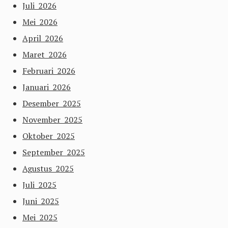
Juli 2026
Mei 2026
April 2026
Maret 2026
Februari 2026
Januari 2026
Desember 2025
November 2025
Oktober 2025
September 2025
Agustus 2025
Juli 2025
Juni 2025
Mei 2025