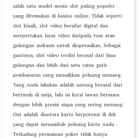
salah satu model mesin slot paling populer
yang ditemukan di kasino online. Tidak seperti
slot klasik, slot video bersifat digital dan
menyertakan layar video daripada tuas atau
gulungan mekanis untuk dioperasikan. Sebagai
gantinya, slot video terdiri berasal dari lima
gulungan dan lebih dari satu ratus garis
pembayaran yang menaikkan peluang menang.
Yang Anda lakukan adalah untung berasal dari
bertaruh di meja, lalu isi kursi lawan bersama
dengan lebih presisi siapa yang sering menang.
Out adalah diantara kartu berpotensi di dek
yang dapat menambah peluang kartu Anda .
Terkadang permainan poker tidak hanya