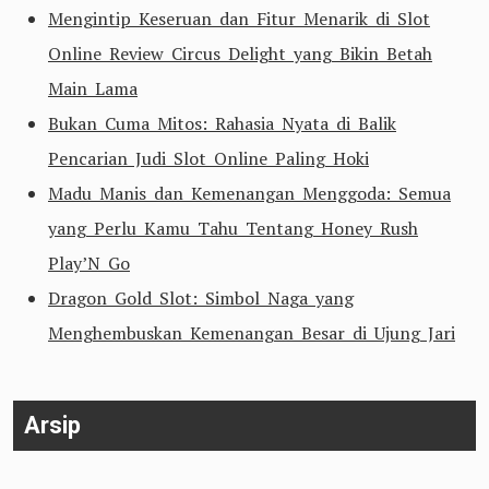
Mengintip Keseruan dan Fitur Menarik di Slot
Online Review Circus Delight yang Bikin Betah
Main Lama
Bukan Cuma Mitos: Rahasia Nyata di Balik
Pencarian Judi Slot Online Paling Hoki
Madu Manis dan Kemenangan Menggoda: Semua
yang Perlu Kamu Tahu Tentang Honey Rush
Play’N Go
Dragon Gold Slot: Simbol Naga yang
Menghembuskan Kemenangan Besar di Ujung Jari
Arsip