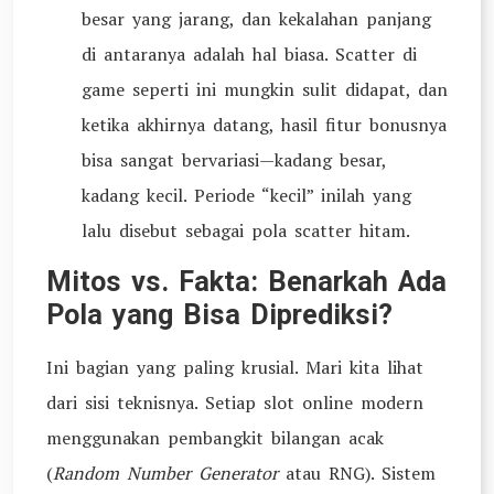
besar yang jarang, dan kekalahan panjang
di antaranya adalah hal biasa. Scatter di
game seperti ini mungkin sulit didapat, dan
ketika akhirnya datang, hasil fitur bonusnya
bisa sangat bervariasi—kadang besar,
kadang kecil. Periode “kecil” inilah yang
lalu disebut sebagai pola scatter hitam.
Mitos vs. Fakta: Benarkah Ada
Pola yang Bisa Diprediksi?
Ini bagian yang paling krusial. Mari kita lihat
dari sisi teknisnya. Setiap slot online modern
menggunakan pembangkit bilangan acak
(
Random Number Generator
atau RNG). Sistem