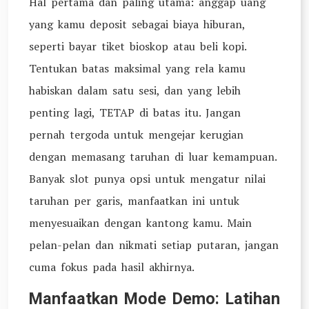
Hal pertama dan paling utama: anggap uang
yang kamu deposit sebagai biaya hiburan,
seperti bayar tiket bioskop atau beli kopi.
Tentukan batas maksimal yang rela kamu
habiskan dalam satu sesi, dan yang lebih
penting lagi, TETAP di batas itu. Jangan
pernah tergoda untuk mengejar kerugian
dengan memasang taruhan di luar kemampuan.
Banyak slot punya opsi untuk mengatur nilai
taruhan per garis, manfaatkan ini untuk
menyesuaikan dengan kantong kamu. Main
pelan-pelan dan nikmati setiap putaran, jangan
cuma fokus pada hasil akhirnya.
Manfaatkan Mode Demo: Latihan