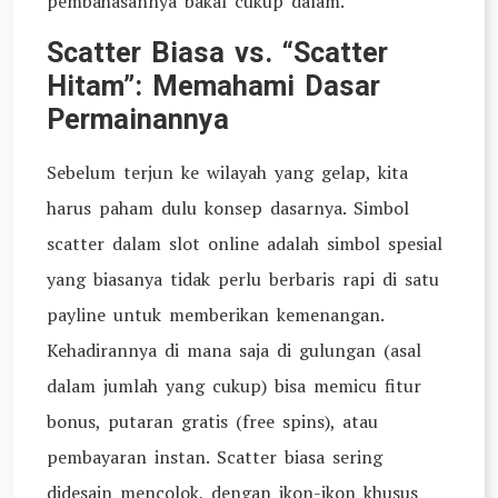
pembahasannya bakal cukup dalam.
Scatter Biasa vs. “Scatter
Hitam”: Memahami Dasar
Permainannya
Sebelum terjun ke wilayah yang gelap, kita
harus paham dulu konsep dasarnya. Simbol
scatter dalam slot online adalah simbol spesial
yang biasanya tidak perlu berbaris rapi di satu
payline untuk memberikan kemenangan.
Kehadirannya di mana saja di gulungan (asal
dalam jumlah yang cukup) bisa memicu fitur
bonus, putaran gratis (free spins), atau
pembayaran instan. Scatter biasa sering
didesain mencolok, dengan ikon-ikon khusus