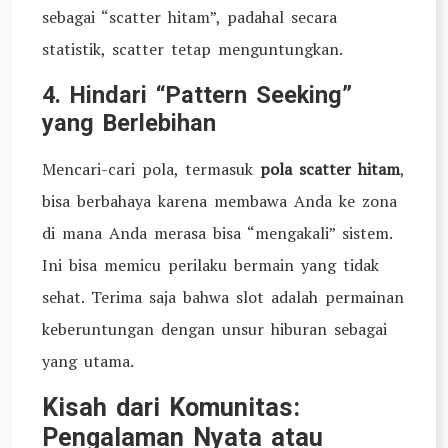
sebagai “scatter hitam”, padahal secara
statistik, scatter tetap menguntungkan.
4. Hindari “Pattern Seeking”
yang Berlebihan
Mencari-cari pola, termasuk
pola scatter hitam
,
bisa berbahaya karena membawa Anda ke zona
di mana Anda merasa bisa “mengakali” sistem.
Ini bisa memicu perilaku bermain yang tidak
sehat. Terima saja bahwa slot adalah permainan
keberuntungan dengan unsur hiburan sebagai
yang utama.
Kisah dari Komunitas:
Pengalaman Nyata atau