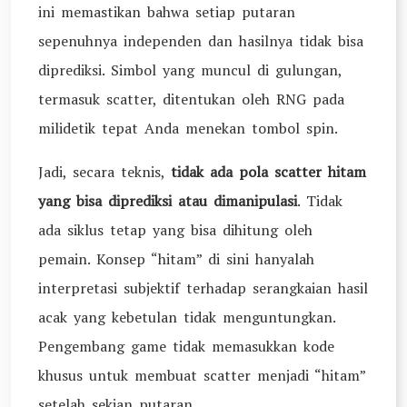
ini memastikan bahwa setiap putaran
sepenuhnya independen dan hasilnya tidak bisa
diprediksi. Simbol yang muncul di gulungan,
termasuk scatter, ditentukan oleh RNG pada
milidetik tepat Anda menekan tombol spin.
Jadi, secara teknis,
tidak ada pola scatter hitam
yang bisa diprediksi atau dimanipulasi
. Tidak
ada siklus tetap yang bisa dihitung oleh
pemain. Konsep “hitam” di sini hanyalah
interpretasi subjektif terhadap serangkaian hasil
acak yang kebetulan tidak menguntungkan.
Pengembang game tidak memasukkan kode
khusus untuk membuat scatter menjadi “hitam”
setelah sekian putaran.