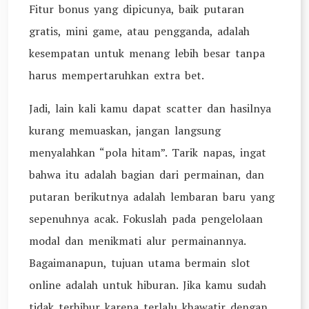
Fitur bonus yang dipicunya, baik putaran
gratis, mini game, atau pengganda, adalah
kesempatan untuk menang lebih besar tanpa
harus mempertaruhkan extra bet.
Jadi, lain kali kamu dapat scatter dan hasilnya
kurang memuaskan, jangan langsung
menyalahkan “pola hitam”. Tarik napas, ingat
bahwa itu adalah bagian dari permainan, dan
putaran berikutnya adalah lembaran baru yang
sepenuhnya acak. Fokuslah pada pengelolaan
modal dan menikmati alur permainannya.
Bagaimanapun, tujuan utama bermain slot
online adalah untuk hiburan. Jika kamu sudah
tidak terhibur karena terlalu khawatir dengan