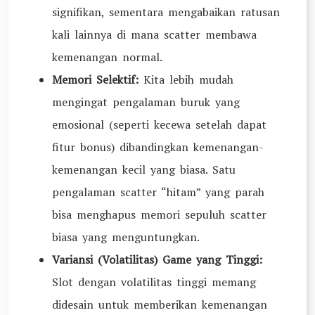
signifikan, sementara mengabaikan ratusan
kali lainnya di mana scatter membawa
kemenangan normal.
Memori Selektif:
Kita lebih mudah
mengingat pengalaman buruk yang
emosional (seperti kecewa setelah dapat
fitur bonus) dibandingkan kemenangan-
kemenangan kecil yang biasa. Satu
pengalaman scatter “hitam” yang parah
bisa menghapus memori sepuluh scatter
biasa yang menguntungkan.
Variansi (Volatilitas) Game yang Tinggi:
Slot dengan volatilitas tinggi memang
didesain untuk memberikan kemenangan