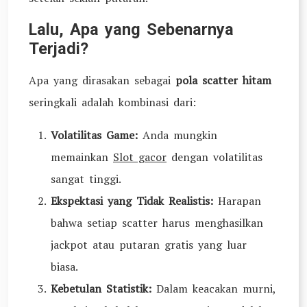
Lalu, Apa yang Sebenarnya
Terjadi?
Apa yang dirasakan sebagai
pola scatter hitam
seringkali adalah kombinasi dari:
Volatilitas Game:
Anda mungkin
memainkan
Slot gacor
dengan volatilitas
sangat tinggi.
Ekspektasi yang Tidak Realistis:
Harapan
bahwa setiap scatter harus menghasilkan
jackpot atau putaran gratis yang luar
biasa.
Kebetulan Statistik:
Dalam keacakan murni,