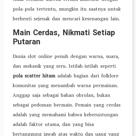
pola-pola tertentu, mungkin itu saatnya untuk
berhenti sejenak dan mencari kesenangan lain.
Main Cerdas, Nikmati Setiap
Putaran
Dunia slot online penuh dengan warna, suara,
dan mekanik yang seru. Istilah-istilah seperti
pola scatter hitam
adalah bagian dari folklore
komunitas yang menambah warna permainan.
Anggap saja sebagai bahan obrolan, bukan
sebagai pedoman bermain. Pemain yang cerdas
adalah yang memahami bahwa keberuntungan
adalah faktor utama, dan yang bisa
bertanggung jawab atas waktu dan uang yang