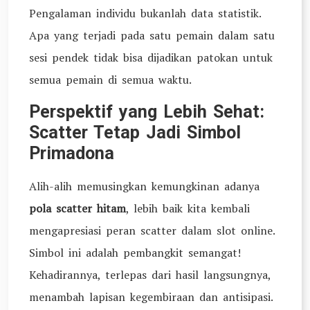
Pengalaman individu bukanlah data statistik.
Apa yang terjadi pada satu pemain dalam satu
sesi pendek tidak bisa dijadikan patokan untuk
semua pemain di semua waktu.
Perspektif yang Lebih Sehat:
Scatter Tetap Jadi Simbol
Primadona
Alih-alih memusingkan kemungkinan adanya
pola scatter hitam
, lebih baik kita kembali
mengapresiasi peran scatter dalam slot online.
Simbol ini adalah pembangkit semangat!
Kehadirannya, terlepas dari hasil langsungnya,
menambah lapisan kegembiraan dan antisipasi.