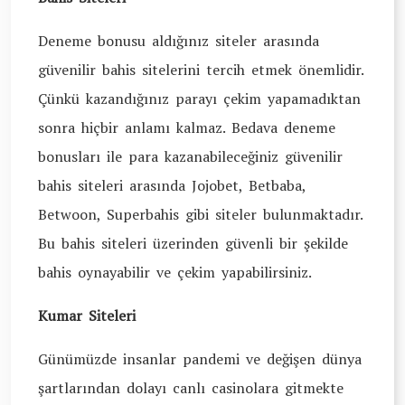
Deneme bonusu aldığınız siteler arasında
güvenilir bahis sitelerini tercih etmek önemlidir.
Çünkü kazandığınız parayı çekim yapamadıktan
sonra hiçbir anlamı kalmaz. Bedava deneme
bonusları ile para kazanabileceğiniz güvenilir
bahis siteleri arasında Jojobet, Betbaba,
Betwoon, Superbahis gibi siteler bulunmaktadır.
Bu bahis siteleri üzerinden güvenli bir şekilde
bahis oynayabilir ve çekim yapabilirsiniz.
Kumar Siteleri
Günümüzde insanlar pandemi ve değişen dünya
şartlarından dolayı canlı casinolara gitmekte