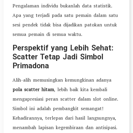
Pengalaman individu bukanlah data statistik.
Apa yang terjadi pada satu pemain dalam satu
sesi pendek tidak bisa dijadikan patokan untuk
semua pemain di semua waktu.
Perspektif yang Lebih Sehat:
Scatter Tetap Jadi Simbol
Primadona
Alih-alih memusingkan kemungkinan adanya
pola scatter hitam
, lebih baik kita kembali
mengapresiasi peran scatter dalam slot online.
Simbol ini adalah pembangkit semangat!
Kehadirannya, terlepas dari hasil langsungnya,
menambah lapisan kegembiraan dan antisipasi.