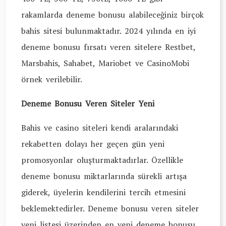
rakamlarda deneme bonusu alabileceğiniz birçok
bahis sitesi bulunmaktadır. 2024 yılında en iyi
deneme bonusu fırsatı veren sitelere Restbet,
Marsbahis, Sahabet, Mariobet ve CasinoMobi
örnek verilebilir.
Deneme Bonusu Veren Siteler Yeni
Bahis ve casino siteleri kendi aralarındaki
rekabetten dolayı her geçen gün yeni
promosyonlar oluşturmaktadırlar. Özellikle
deneme bonusu miktarlarında sürekli artışa
giderek, üyelerin kendilerini tercih etmesini
beklemektedirler. Deneme bonusu veren siteler
yeni listesi üzerinden en yeni deneme bonusu