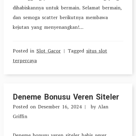
dihabiskannya untuk bermain. Selamat bermain,
dan semoga scatter berikutnya membawa
kejutan yang menyenangkan!…
Posted in
Slot Gacor
Tagged
situs slot
terpercaya
Deneme Bonusu Veren Siteler
Posted on
Desember 16, 2024
by
Alan
Griffin
Deneme bonusu veren siteler bahis sever