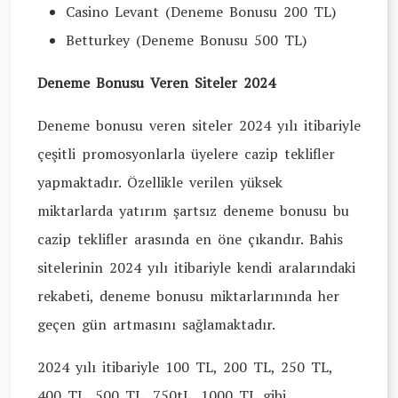
Casino Levant (Deneme Bonusu 200 TL)
Betturkey (Deneme Bonusu 500 TL)
Deneme Bonusu Veren Siteler 2024
Deneme bonusu veren siteler 2024 yılı itibariyle
çeşitli promosyonlarla üyelere cazip teklifler
yapmaktadır. Özellikle verilen yüksek
miktarlarda yatırım şartsız deneme bonusu bu
cazip teklifler arasında en öne çıkandır. Bahis
sitelerinin 2024 yılı itibariyle kendi aralarındaki
rekabeti, deneme bonusu miktarlarınında her
geçen gün artmasını sağlamaktadır.
2024 yılı itibariyle 100 TL, 200 TL, 250 TL,
400 TL, 500 TL, 750tL, 1000 TL gibi