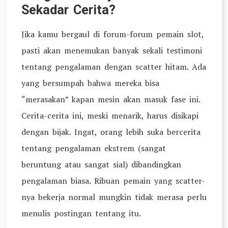
Sekadar Cerita?
Jika kamu bergaul di forum-forum pemain slot,
pasti akan menemukan banyak sekali testimoni
tentang pengalaman dengan scatter hitam. Ada
yang bersumpah bahwa mereka bisa
“merasakan” kapan mesin akan masuk fase ini.
Cerita-cerita ini, meski menarik, harus disikapi
dengan bijak. Ingat, orang lebih suka bercerita
tentang pengalaman ekstrem (sangat
beruntung atau sangat sial) dibandingkan
pengalaman biasa. Ribuan pemain yang scatter-
nya bekerja normal mungkin tidak merasa perlu
menulis postingan tentang itu.