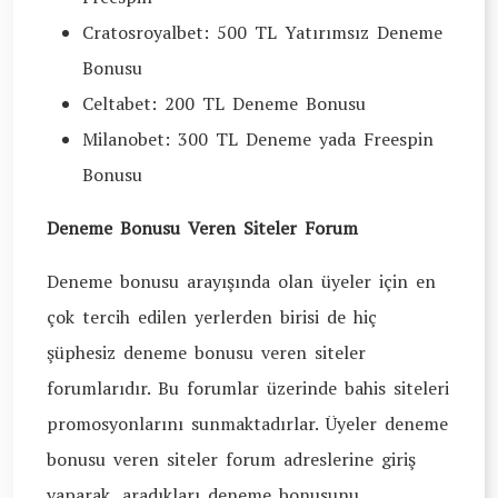
Cratosroyalbet: 500 TL Yatırımsız Deneme
Bonusu
Celtabet: 200 TL Deneme Bonusu
Milanobet: 300 TL Deneme yada Freespin
Bonusu
Deneme Bonusu Veren Siteler Forum
Deneme bonusu arayışında olan üyeler için en
çok tercih edilen yerlerden birisi de hiç
şüphesiz deneme bonusu veren siteler
forumlarıdır. Bu forumlar üzerinde bahis siteleri
promosyonlarını sunmaktadırlar. Üyeler deneme
bonusu veren siteler forum adreslerine giriş
yaparak, aradıkları deneme bonusunu