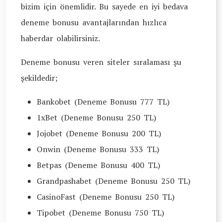
bizim için önemlidir. Bu sayede en iyi bedava
deneme bonusu avantajlarından hızlıca
haberdar olabilirsiniz.
Deneme bonusu veren siteler sıralaması şu
şekildedir;
Bankobet (Deneme Bonusu 777 TL)
1xBet (Deneme Bonusu 250 TL)
Jojobet (Deneme Bonusu 200 TL)
Onwin (Deneme Bonusu 333 TL)
Betpas (Deneme Bonusu 400 TL)
Grandpashabet (Deneme Bonusu 250 TL)
CasinoFast (Deneme Bonusu 250 TL)
Tipobet (Deneme Bonusu 750 TL)