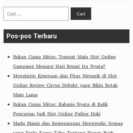
Cari
untuk:
Pos-pos Terbaru
Bukan Cuma Mitos: Tempat Main Slot Online
Gampang Menang Hari Resmi Itu Nyata?
Mengintip Keseruan dan Fitur Menarik di Slot
Online Review Circus Delight yang Bikin Betah
Main Lama
Bukan Cuma Mitos: Rahasia Nyata di Balik
Pencarian Judi Slot Online Paling Hoki
Madu Manis dan Kemenangan Menggoda: Semua
yang Perlu Kamu Tahu Tentang Honey Rush