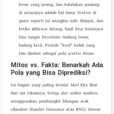
besar yang jarang, dan kekalahan panjang
di antaranya adalah hal biasa. Scatter di
game seperti ini mungkin sulit didapat, dan
ketika akhirnya datang, hasil fitur bonusnya
bisa sangat bervariasi—kadang besar,
kadang kecil. Periode “kecil” inilah yang
lalu disebut sebagai pola scatter hitam.
Mitos vs. Fakta: Benarkah Ada
Pola yang Bisa Diprediksi?
Ini bagian yang paling krusial. Mari kita lihat
dari sisi teknisnya. Setiap slot online modern
menggunakan pembangkit bilangan acak
(
Random Number Generator
atau RNG). Sistem