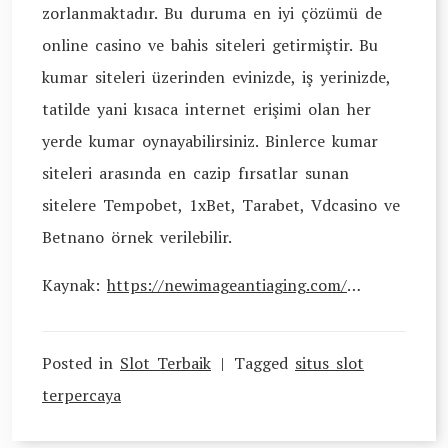
zorlanmaktadır. Bu duruma en iyi çözümü de
online casino ve bahis siteleri getirmiştir. Bu
kumar siteleri üzerinden evinizde, iş yerinizde,
tatilde yani kısaca internet erişimi olan her
yerde kumar oynayabilirsiniz. Binlerce kumar
siteleri arasında en cazip fırsatlar sunan
sitelere Tempobet, 1xBet, Tarabet, Vdcasino ve
Betnano örnek verilebilir.
Kaynak:
https://newimageantiaging.com/
…
Posted in
Slot Terbaik
Tagged
situs slot
terpercaya