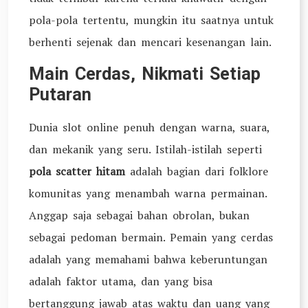
pola-pola tertentu, mungkin itu saatnya untuk
berhenti sejenak dan mencari kesenangan lain.
Main Cerdas, Nikmati Setiap
Putaran
Dunia slot online penuh dengan warna, suara,
dan mekanik yang seru. Istilah-istilah seperti
pola scatter hitam
adalah bagian dari folklore
komunitas yang menambah warna permainan.
Anggap saja sebagai bahan obrolan, bukan
sebagai pedoman bermain. Pemain yang cerdas
adalah yang memahami bahwa keberuntungan
adalah faktor utama, dan yang bisa
bertanggung jawab atas waktu dan uang yang