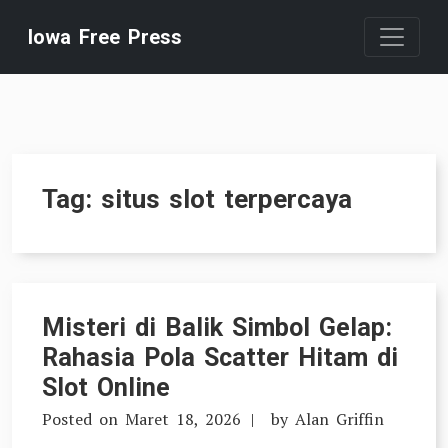
Skip
Iowa Free Press
to
content
Tag:
situs slot terpercaya
Misteri di Balik Simbol Gelap:
Rahasia Pola Scatter Hitam di
Slot Online
Posted on
Maret 18, 2026
by
Alan Griffin