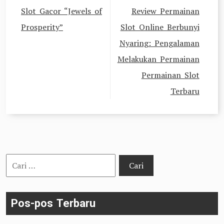
pos
Slot Gacor “Jewels of
Review Permainan
Prosperity”
Slot Online Berbunyi
Nyaring: Pengalaman
Melakukan Permainan
Permainan Slot
Terbaru
Cari
untuk:
Pos-pos Terbaru