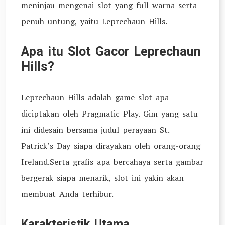
meninjau mengenai slot yang full warna serta
penuh untung, yaitu Leprechaun Hills.
Apa itu Slot Gacor Leprechaun
Hills?
Leprechaun Hills adalah game slot apa
diciptakan oleh Pragmatic Play. Gim yang satu
ini didesain bersama judul perayaan St.
Patrick’s Day siapa dirayakan oleh orang-orang
Ireland.Serta grafis apa bercahaya serta gambar
bergerak siapa menarik, slot ini yakin akan
membuat Anda terhibur.
Karakteristik Utama