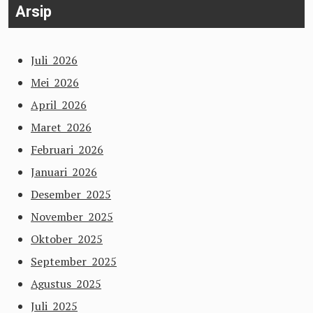
Arsip
Juli 2026
Mei 2026
April 2026
Maret 2026
Februari 2026
Januari 2026
Desember 2025
November 2025
Oktober 2025
September 2025
Agustus 2025
Juli 2025