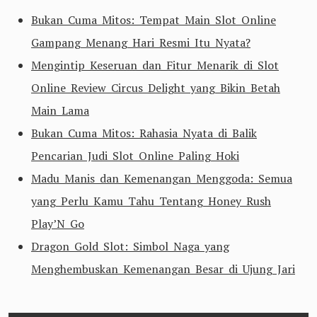
Bukan Cuma Mitos: Tempat Main Slot Online
Gampang Menang Hari Resmi Itu Nyata?
Mengintip Keseruan dan Fitur Menarik di Slot
Online Review Circus Delight yang Bikin Betah
Main Lama
Bukan Cuma Mitos: Rahasia Nyata di Balik
Pencarian Judi Slot Online Paling Hoki
Madu Manis dan Kemenangan Menggoda: Semua
yang Perlu Kamu Tahu Tentang Honey Rush
Play’N Go
Dragon Gold Slot: Simbol Naga yang
Menghembuskan Kemenangan Besar di Ujung Jari