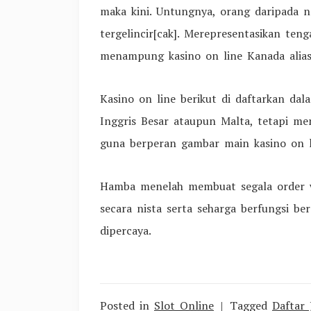
maka kini. Untungnya, orang daripada 
tergelincir[cak]. Merepresentasikan te
menampung kasino on line Kanada alias
Kasino on line berikut di daftarkan dala
Inggris Besar ataupun Malta, tetapi m
guna berperan gambar main kasino on l
Hamba menelah membuat segala order 
secara nista serta seharga berfungsi be
dipercaya.
Posted in
Slot Online
Tagged
Daftar 