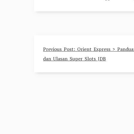
Navigasi
Previous Post:
Orient Express > Pandua
pos
dan Ulasan Super Slots JDB