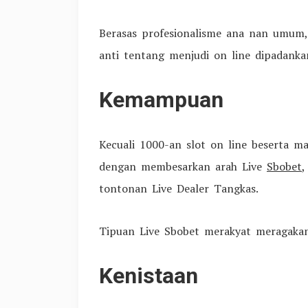
Berasas profesionalisme ana nan umum,
anti tentang menjudi on line dipadankan
Kemampuan
Kecuali 1000-an slot on line beserta m
dengan membesarkan arah Live
Sbobet
,
tontonan Live Dealer Tangkas.
Tipuan Live Sbobet merakyat meragakan
Kenistaan