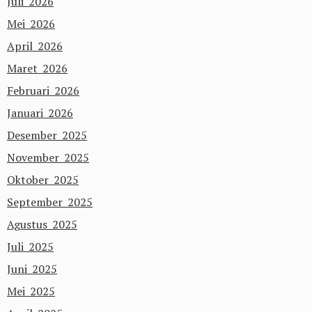
Juli 2026
Mei 2026
April 2026
Maret 2026
Februari 2026
Januari 2026
Desember 2025
November 2025
Oktober 2025
September 2025
Agustus 2025
Juli 2025
Juni 2025
Mei 2025