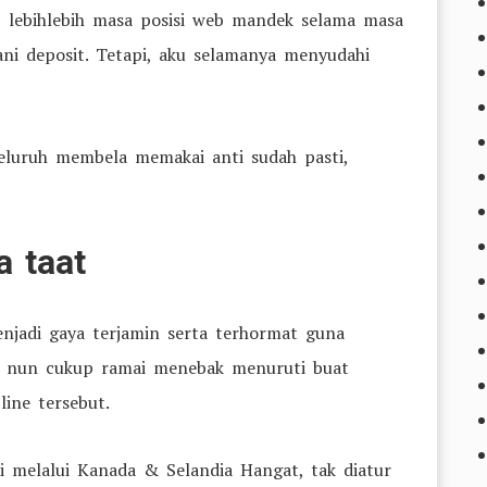
, lebihlebih masa posisi web mandek selama masa
i deposit. Tetapi, aku selamanya menyudahi
luruh membela memakai anti sudah pasti,
a taat
enjadi gaya terjamin serta terhormat guna
 nun cukup ramai menebak menuruti buat
ine tersebut.
i melalui Kanada & Selandia Hangat, tak diatur