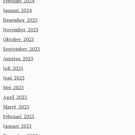
Februari 2024
Januari 2024
Desember 2023
November 2023
Oktober 2023
September 2023
Agustus 2023
Juli 2023
Juni 2023
Mei 2023
April 2023
Maret 2023
Februari 2023
Januari 2023