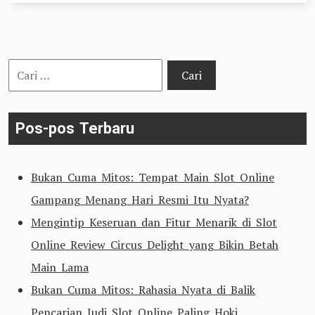
Cari
untuk:
Pos-pos Terbaru
Bukan Cuma Mitos: Tempat Main Slot Online
Gampang Menang Hari Resmi Itu Nyata?
Mengintip Keseruan dan Fitur Menarik di Slot
Online Review Circus Delight yang Bikin Betah
Main Lama
Bukan Cuma Mitos: Rahasia Nyata di Balik
Pencarian Judi Slot Online Paling Hoki