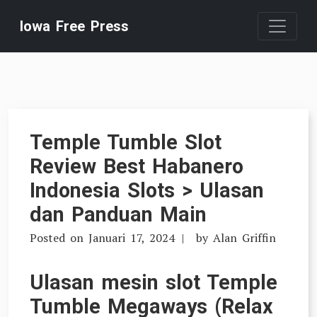
Skip
Iowa Free Press
to
content
Temple Tumble Slot
Review Best Habanero
Indonesia Slots > Ulasan
dan Panduan Main
Posted on
Januari 17, 2024
by
Alan Griffin
Ulasan mesin slot Temple
Tumble Megaways (Relax