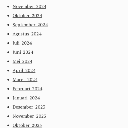
November 2024
Oktober 2024
September 2024
Agustus 2024
Juli 2024
Juni 2024
Mei 2024
April 2024
Maret 2024
Februari 2024
Januari 2024
Desember 2023
November 2023
Oktober 2023