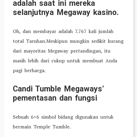
adalah saat ini mereka
selanjutnya Megaway kasino.
Oh, dan membayar adalah 7.767 kali jumlah
total Taruhan.Meskipun mungkin sedikit kurang
dari mayoritas Megaway pertandingan, itu
masih lebih dari cukup untuk membuat Anda
pagi berharga.
Candi Tumble Megaways’
pementasan dan fungsi
Sebuah 6×6 simbol bidang digunakan untuk
bermain Temple Tumble.