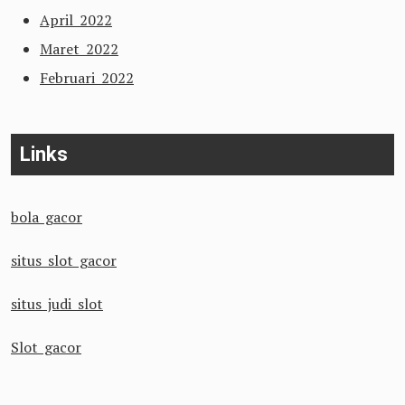
April 2022
Maret 2022
Februari 2022
Links
bola gacor
situs slot gacor
situs judi slot
Slot gacor