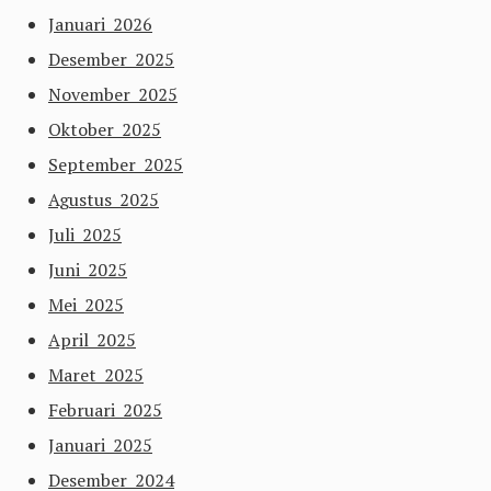
Januari 2026
Desember 2025
November 2025
Oktober 2025
September 2025
Agustus 2025
Juli 2025
Juni 2025
Mei 2025
April 2025
Maret 2025
Februari 2025
Januari 2025
Desember 2024