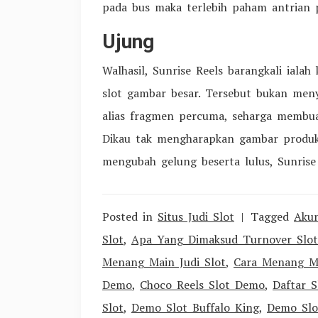
pada bus maka terlebih paham antrian 
Ujung
Walhasil, Sunrise Reels barangkali iala
slot gambar besar. Tersebut bukan me
alias fragmen percuma, seharga membua
Dikau tak mengharapkan gambar produ
mengubah gelung beserta lulus, Sunrise
Posted in
Situs Judi Slot
Tagged
Akun
Slot
,
Apa Yang Dimaksud Turnover Slot
Menang Main Judi Slot
,
Cara Menang Ma
Demo
,
Choco Reels Slot Demo
,
Daftar 
Slot
,
Demo Slot Buffalo King
,
Demo Slo