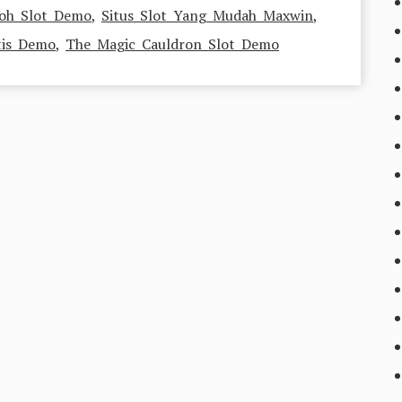
aoh Slot Demo
,
Situs Slot Yang Mudah Maxwin
,
tis Demo
,
The Magic Cauldron Slot Demo