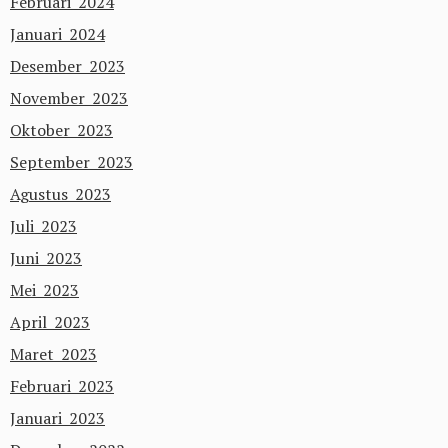
Februari 2024
Januari 2024
Desember 2023
November 2023
Oktober 2023
September 2023
Agustus 2023
Juli 2023
Juni 2023
Mei 2023
April 2023
Maret 2023
Februari 2023
Januari 2023