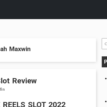
Car
dah Maxwin
un
P
Slot Review
fin
 REELS SLOT 2022