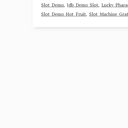
Slot Demo
,
Jdb Demo Slot
,
Lucky Phar
Slot Demo Hot Fruit
,
Slot Machine Gra