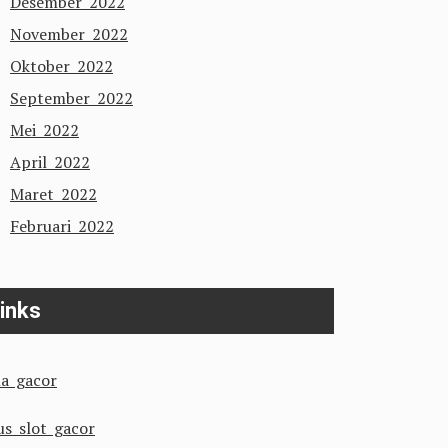
Desember 2022
November 2022
Oktober 2022
September 2022
Mei 2022
April 2022
Maret 2022
Februari 2022
inks
la gacor
us slot gacor