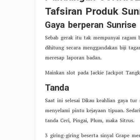
Tafsiran Produk Sun
Gaya berperan Sunrise 
Sebab gerak itu tak mempunyai ragam b
dihitung secara menggandakan biji tag
meresap laporan badan.
Mainkan slot pada Jackie Jackpot Tangk
Tanda
Saat ini selesai Dikau keahlian gaya tur
menyelami pintu kejayaan tipuan. Sedari
tanda Ceri, Pingai, Plum, maka Sitrus.
3 giring-giring beserta sinyal Grape 