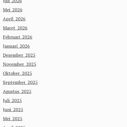
Juli 2026
Mei 2026
April 2026
Maret 2026
Februari 2026
Januari 2026
Desember 2025
November 2025
Oktober 2025
September 2025
Agustus 2025
Juli 2025
Juni 2025
Mei 2025