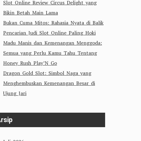
Slot Online Review Circus Delight yang
Bikin Betah Main Lama
Bukan Cuma Mitos: Rahasia Nyata di Balik
Pencarian Judi Slot Online Paling Hoki
Madu Manis dan Kemenangan Menggoda:
Semua yang Perlu Kamu Tahu Tentang
Honey Rush Play’N Go
Dragon Gold Slot: Simbol Naga yang
Menghembuskan Kemenangan Besar di
Ujung Jari
rsip