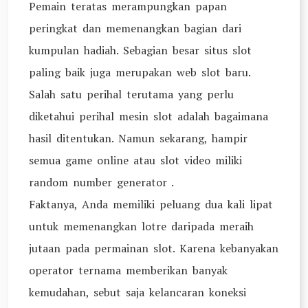
Pemain teratas merampungkan papan
peringkat dan memenangkan bagian dari
kumpulan hadiah. Sebagian besar situs slot
paling baik juga merupakan web slot baru.
Salah satu perihal terutama yang perlu
diketahui perihal mesin slot adalah bagaimana
hasil ditentukan. Namun sekarang, hampir
semua game online atau slot video miliki
random number generator .
Faktanya, Anda memiliki peluang dua kali lipat
untuk memenangkan lotre daripada meraih
jutaan pada permainan slot. Karena kebanyakan
operator ternama memberikan banyak
kemudahan, sebut saja kelancaran koneksi