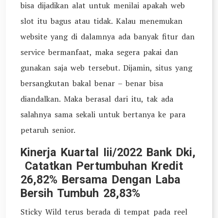
bisa dijadikan alat untuk menilai apakah web
slot itu bagus atau tidak. Kalau menemukan
website yang di dalamnya ada banyak fitur dan
service bermanfaat, maka segera pakai dan
gunakan saja web tersebut. Dijamin, situs yang
bersangkutan bakal benar – benar bisa
diandalkan. Maka berasal dari itu, tak ada
salahnya sama sekali untuk bertanya ke para
petaruh senior.
Kinerja Kuartal Iii/2022 Bank Dki,
Catatkan Pertumbuhan Kredit
26,82% Bersama Dengan Laba
Bersih Tumbuh 28,83%
Sticky Wild terus berada di tempat pada reel