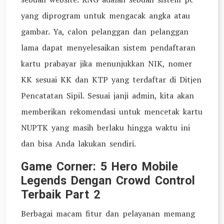
yang diprogram untuk mengacak angka atau
gambar. Ya, calon pelanggan dan pelanggan
lama dapat menyelesaikan sistem pendaftaran
kartu prabayar jika menunjukkan NIK, nomer
KK sesuai KK dan KTP yang terdaftar di Ditjen
Pencatatan Sipil. Sesuai janji admin, kita akan
memberikan rekomendasi untuk mencetak kartu
NUPTK yang masih berlaku hingga waktu ini
dan bisa Anda lakukan sendiri.
Game Corner: 5 Hero Mobile
Legends Dengan Crowd Control
Terbaik Part 2
Berbagai macam fitur dan pelayanan memang