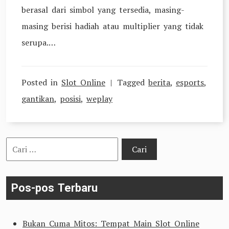
berasal dari simbol yang tersedia, masing-
masing berisi hadiah atau multiplier yang tidak
serupa.…
Posted in
Slot Online
Tagged
berita
,
esports
,
gantikan
,
posisi
,
weplay
Cari
untuk:
Pos-pos Terbaru
Bukan Cuma Mitos: Tempat Main Slot Online