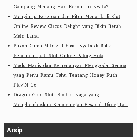
Gampang Menang Hari Resmi Itu Nyata?
Mengintip Keseruan dan Fitur Menarik di Slot
Online Review Circus Delight yang Bikin Betah
Main Lama
Bukan Cuma Mitos: Rahasia Nyata di Balik
Pencarian Judi Slot Online Paling Hoki
Madu Manis dan Kemenangan Menggoda: Semua
yang Perlu Kamu Tahu Tentang Honey Rush
Play’N Go
Dragon Gold Slot: Simbol Naga yang
Menghembuskan Kemenangan Besar di Ujung Jari
Arsip