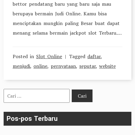
bettor pendatang baru yang baru saja mau
berupaya bermain Judi Online. Kamu bisa
menciptakan mungkin paling Besar buat dapat
menang selama bermain jackpot slot Terbaru.…
Posted in
Slot Online
Tagged
daftar
,
menjudi
,
online
,
pernyataan
,
seputar
,
website
Cari
untuk:
Pos-pos Terbaru