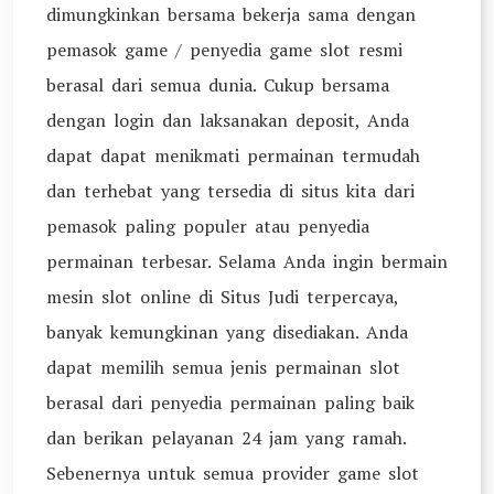
dimungkinkan bersama bekerja sama dengan
pemasok game / penyedia game slot resmi
berasal dari semua dunia. Cukup bersama
dengan login dan laksanakan deposit, Anda
dapat dapat menikmati permainan termudah
dan terhebat yang tersedia di situs kita dari
pemasok paling populer atau penyedia
permainan terbesar. Selama Anda ingin bermain
mesin slot online di Situs Judi terpercaya,
banyak kemungkinan yang disediakan. Anda
dapat memilih semua jenis permainan slot
berasal dari penyedia permainan paling baik
dan berikan pelayanan 24 jam yang ramah.
Sebenernya untuk semua provider game slot