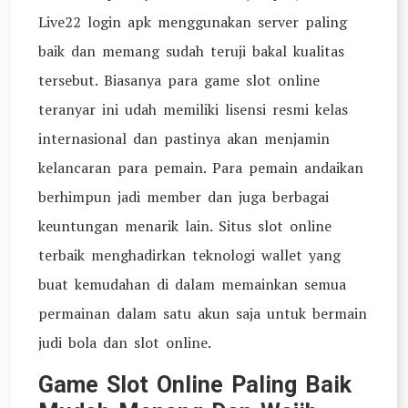
Live22 login apk menggunakan server paling
baik dan memang sudah teruji bakal kualitas
tersebut. Biasanya para game slot online
teranyar ini udah memiliki lisensi resmi kelas
internasional dan pastinya akan menjamin
kelancaran para pemain. Para pemain andaikan
berhimpun jadi member dan juga berbagai
keuntungan menarik lain. Situs slot online
terbaik menghadirkan teknologi wallet yang
buat kemudahan di dalam memainkan semua
permainan dalam satu akun saja untuk bermain
judi bola dan slot online.
Game Slot Online Paling Baik