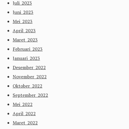
Juli 2023
Juni 2023
Mei 2023
April 2023
Maret 2023
Februari 2023
Januari 2023
Desember 2022
November 2022
Oktober 2022
September 2022
Mei 2022
April 2022
Maret 2022