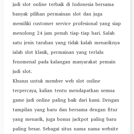
judi slot online terbaik di Indonesia bersama
banyak pilihan permainan slot dan juga
memiliki customer service profesional yang siap
menolong 24 jam penuh tiap-tiap hari. Salah
satu jenis taruhan yang tidak kalah menariknya
ialah slot klasik, permainan yang terlalu
fenomenal pada kalangan masyarakat pemain
judi slot.
Khusus untuk member web slot online
terpercaya, kalian tentu mendapatkan semua
game judi online paling baik dari kami. Dengan
tampilan yang baru dan bersama dengan fitur
yang menarik, juga bonus jackpot paling baru
paling besar. Sebagai situs nama nama website