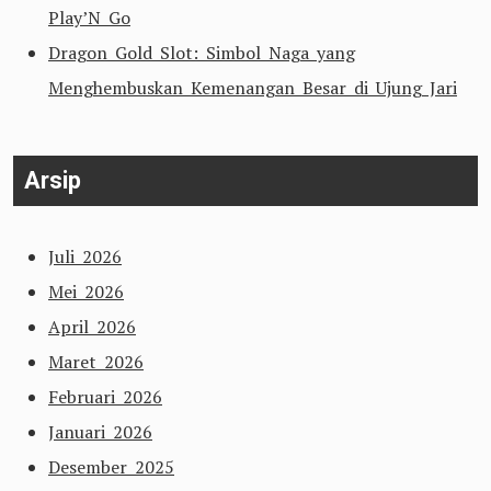
Play’N Go
Dragon Gold Slot: Simbol Naga yang
Menghembuskan Kemenangan Besar di Ujung Jari
Arsip
Juli 2026
Mei 2026
April 2026
Maret 2026
Februari 2026
Januari 2026
Desember 2025