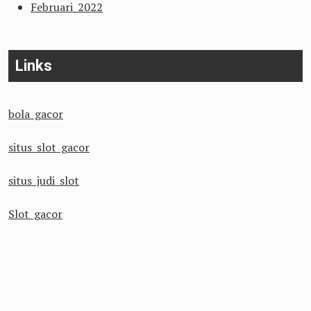
Februari 2022
Links
bola gacor
situs slot gacor
situs judi slot
Slot gacor