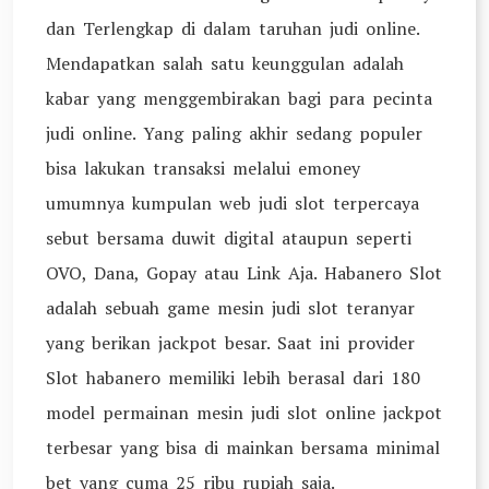
dan Terlengkap di dalam taruhan judi online.
Mendapatkan salah satu keunggulan adalah
kabar yang menggembirakan bagi para pecinta
judi online. Yang paling akhir sedang populer
bisa lakukan transaksi melalui emoney
umumnya kumpulan web judi slot terpercaya
sebut bersama duwit digital ataupun seperti
OVO, Dana, Gopay atau Link Aja. Habanero Slot
adalah sebuah game mesin judi slot teranyar
yang berikan jackpot besar. Saat ini provider
Slot habanero memiliki lebih berasal dari 180
model permainan mesin judi slot online jackpot
terbesar yang bisa di mainkan bersama minimal
bet yang cuma 25 ribu rupiah saja.