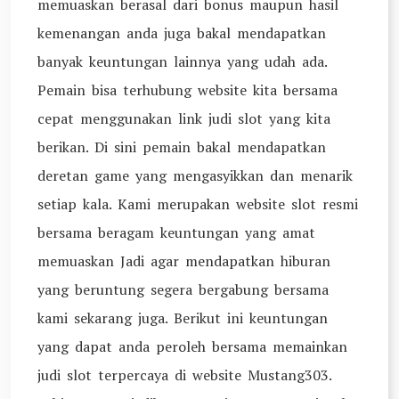
memuaskan berasal dari bonus maupun hasil
kemenangan anda juga bakal mendapatkan
banyak keuntungan lainnya yang udah ada.
Pemain bisa terhubung website kita bersama
cepat menggunakan link judi slot yang kita
berikan. Di sini pemain bakal mendapatkan
deretan game yang mengasyikkan dan menarik
setiap kala. Kami merupakan website slot resmi
bersama beragam keuntungan yang amat
memuaskan Jadi agar mendapatkan hiburan
yang beruntung segera bergabung bersama
kami sekarang juga. Berikut ini keuntungan
yang dapat anda peroleh bersama memainkan
judi slot terpercaya di website Mustang303.