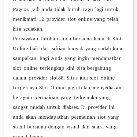
Pagcor. Jadi anda tidak butuh ragu lagi untuk
menikmati 12 provider slot online yang telah
kita sediakan.
Percayakan taruhan anda bersama kami di Slot
Online baik dari sekian banyak yang sudah kami
sampaikan. Bagi Anda yang ingin mendapatkan
slot online terlengkap kini bisa bergabung
dalam provider slot88. Situs judi slot online
terpercaya Slot Online juga telah menyediakan
beragam permainan yang terkemuka yang
sangat mudah untuk diakses. Di provider ini
anda akan mendapatkan permainan slot yang
stabil bersama dengan visual dan suara yang
sangat bagus.