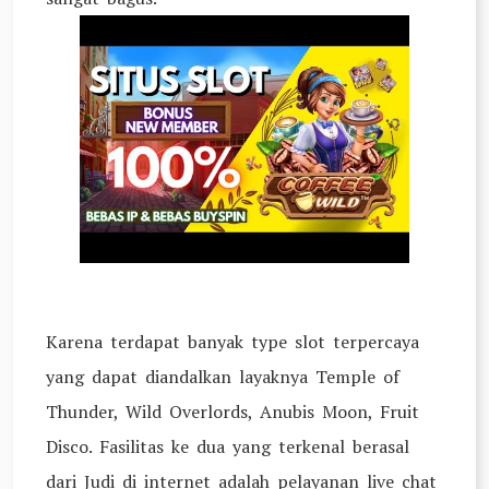
Karena terdapat banyak type slot terpercaya
yang dapat diandalkan layaknya Temple of
Thunder, Wild Overlords, Anubis Moon, Fruit
Disco. Fasilitas ke dua yang terkenal berasal
dari Judi di internet adalah pelayanan live chat