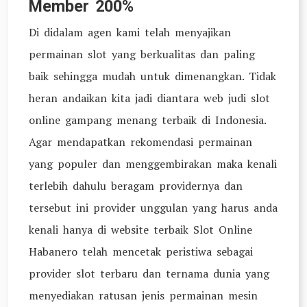
Member 200%
Di didalam agen kami telah menyajikan
permainan slot yang berkualitas dan paling
baik sehingga mudah untuk dimenangkan. Tidak
heran andaikan kita jadi diantara web judi slot
online gampang menang terbaik di Indonesia.
Agar mendapatkan rekomendasi permainan
yang populer dan menggembirakan maka kenali
terlebih dahulu beragam providernya dan
tersebut ini provider unggulan yang harus anda
kenali hanya di website terbaik Slot Online
Habanero telah mencetak peristiwa sebagai
provider slot terbaru dan ternama dunia yang
menyediakan ratusan jenis permainan mesin