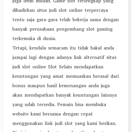
juga lebih mudah. Game slot terlengkap yang
dihadirkan situs judi slot online terpercaya
tentu saja gara-gara telah bekerja sama dengan
banyak perusahaan pengembang slot gaming
terkemuka di dunia.
Tetapi, kendala semacam itu tidak bakal anda
jumpai lagi dengan adanya link alternatif situs
judi slot online Slot Selain mendapatkan
keuntungan yang amat memuaskan berasal dari
bonus maupun hasil kemenangan anda juga
akan mendapatkan banyak keuntungan lainnya
yang udah tersedia. Pemain bisa membuka
website kami bersama dengan cepat
menggunakan link judi slot yang kami berikan.