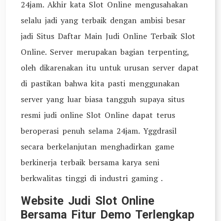
24jam. Akhir kata Slot Online mengusahakan
selalu jadi yang terbaik dengan ambisi besar
jadi Situs Daftar Main Judi Online Terbaik Slot
Online. Server merupakan bagian terpenting,
oleh dikarenakan itu untuk urusan server dapat
di pastikan bahwa kita pasti menggunakan
server yang luar biasa tangguh supaya situs
resmi judi online Slot Online dapat terus
beroperasi penuh selama 24jam. Yggdrasil
secara berkelanjutan menghadirkan game
berkinerja terbaik bersama karya seni
berkwalitas tinggi di industri gaming .
Website Judi Slot Online
Bersama Fitur Demo Terlengkap