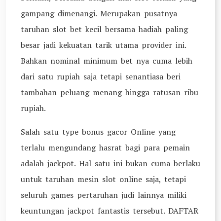
gampang dimenangi. Merupakan pusatnya
taruhan slot bet kecil bersama hadiah paling
besar jadi kekuatan tarik utama provider ini.
Bahkan nominal minimum bet nya cuma lebih
dari satu rupiah saja tetapi senantiasa beri
tambahan peluang menang hingga ratusan ribu
rupiah.
Salah satu type bonus gacor Online yang
terlalu mengundang hasrat bagi para pemain
adalah jackpot. Hal satu ini bukan cuma berlaku
untuk taruhan mesin slot online saja, tetapi
seluruh games pertaruhan judi lainnya miliki
keuntungan jackpot fantastis tersebut. DAFTAR