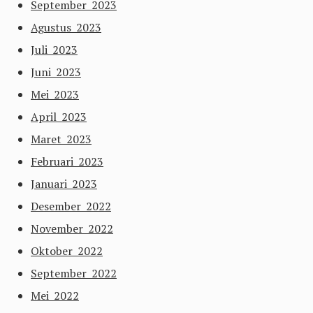
September 2023
Agustus 2023
Juli 2023
Juni 2023
Mei 2023
April 2023
Maret 2023
Februari 2023
Januari 2023
Desember 2022
November 2022
Oktober 2022
September 2022
Mei 2022