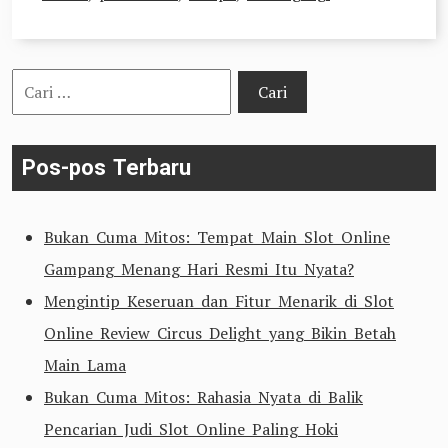
Cari
untuk:
Pos-pos Terbaru
Bukan Cuma Mitos: Tempat Main Slot Online
Gampang Menang Hari Resmi Itu Nyata?
Mengintip Keseruan dan Fitur Menarik di Slot
Online Review Circus Delight yang Bikin Betah
Main Lama
Bukan Cuma Mitos: Rahasia Nyata di Balik
Pencarian Judi Slot Online Paling Hoki