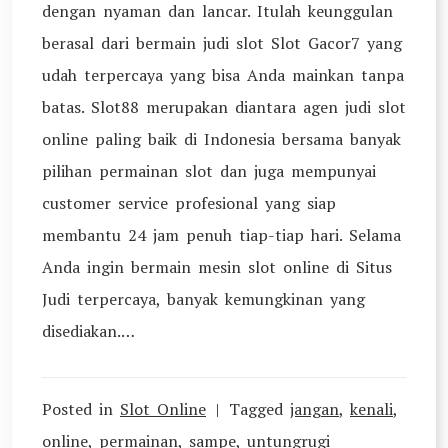
dengan nyaman dan lancar. Itulah keunggulan
berasal dari bermain judi slot Slot Gacor7 yang
udah terpercaya yang bisa Anda mainkan tanpa
batas. Slot88 merupakan diantara agen judi slot
online paling baik di Indonesia bersama banyak
pilihan permainan slot dan juga mempunyai
customer service profesional yang siap
membantu 24 jam penuh tiap-tiap hari. Selama
Anda ingin bermain mesin slot online di Situs
Judi terpercaya, banyak kemungkinan yang
disediakan.…
Posted in
Slot Online
Tagged
jangan
,
kenali
,
online
,
permainan
,
sampe
,
untungrugi