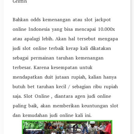
Griffin
Bahkan odds kemenangan atau slot jackpot
online Indonesia yang bisa mencapai 10.000x
atau apalagi lebih. Akan hal tersebut mengapa
judi slot online terbaik kerap kali dikatakan
sebagai permainan taruhan kemenangan
terbesar. Karena kesempatan untuk
mendapatkan duit jutaan rupiah, kalian hanya
butuh bet taruhan kecil / sebagian ribu rupiah
saja. Slot Online , diantara agen judi online
paling baik, akan memberikan keuntungan slot
dan kemudahan judi online kali ini.