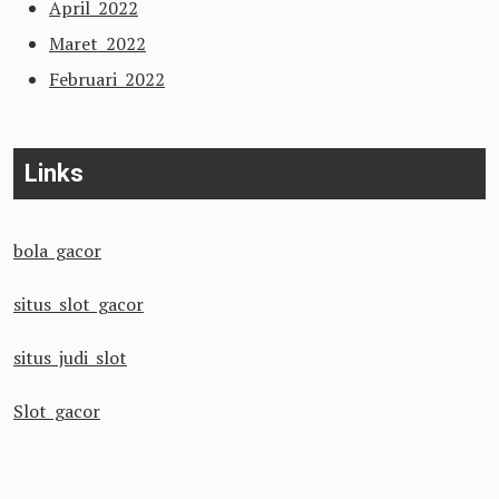
April 2022
Maret 2022
Februari 2022
Links
bola gacor
situs slot gacor
situs judi slot
Slot gacor