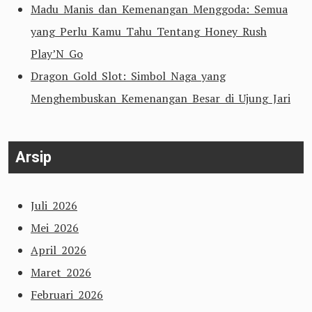
Madu Manis dan Kemenangan Menggoda: Semua
yang Perlu Kamu Tahu Tentang Honey Rush
Play’N Go
Dragon Gold Slot: Simbol Naga yang
Menghembuskan Kemenangan Besar di Ujung Jari
Arsip
Juli 2026
Mei 2026
April 2026
Maret 2026
Februari 2026