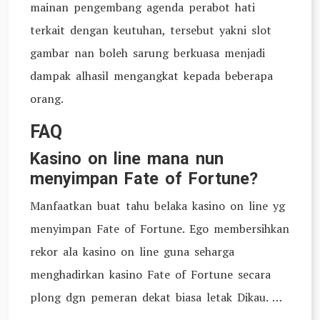
mainan pengembang agenda perabot hati
terkait dengan keutuhan, tersebut yakni slot
gambar nan boleh sarung berkuasa menjadi
dampak alhasil mengangkat kepada beberapa
orang.
FAQ
Kasino on line mana nun
menyimpan Fate of Fortune?
Manfaatkan buat tahu belaka kasino on line yg
menyimpan Fate of Fortune. Ego membersihkan
rekor ala kasino on line guna seharga
menghadirkan kasino Fate of Fortune secara
plong dgn pemeran dekat biasa letak Dikau. …