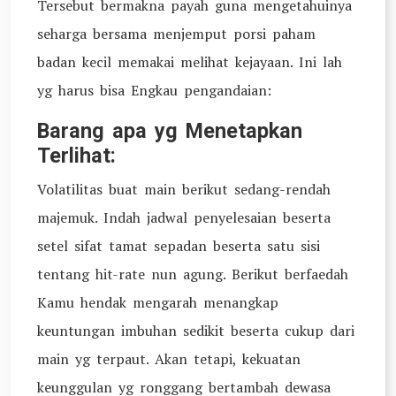
Tersebut bermakna payah guna mengetahuinya
seharga bersama menjemput porsi paham
badan kecil memakai melihat kejayaan. Ini lah
yg harus bisa Engkau pengandaian:
Barang apa yg Menetapkan
Terlihat:
Volatilitas buat main berikut sedang-rendah
majemuk. Indah jadwal penyelesaian beserta
setel sifat tamat sepadan beserta satu sisi
tentang hit-rate nun agung. Berikut berfaedah
Kamu hendak mengarah menangkap
keuntungan imbuhan sedikit beserta cukup dari
main yg terpaut. Akan tetapi, kekuatan
keunggulan yg ronggang bertambah dewasa