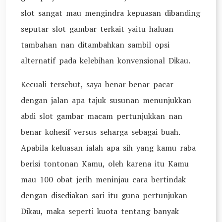
slot sangat mau mengindra kepuasan dibanding
seputar slot gambar terkait yaitu haluan
tambahan nan ditambahkan sambil opsi
alternatif pada kelebihan konvensional Dikau.
Kecuali tersebut, saya benar-benar pacar
dengan jalan apa tajuk susunan menunjukkan
abdi slot gambar macam pertunjukkan nan
benar kohesif versus seharga sebagai buah.
Apabila keluasan ialah apa sih yang kamu raba
berisi tontonan Kamu, oleh karena itu Kamu
mau 100 obat jerih meninjau cara bertindak
dengan disediakan sari itu guna pertunjukan
Dikau, maka seperti kuota tentang banyak