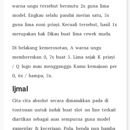
warna ungu tersebut bermutu 2x guna lima
model. Engkau selalu pandai merias satu, 5x
guna lima noni priayi. Kecuali tersebut, hasil 1x
merupakan hak Dikau buat lima cewek muda.
Di belakang kemerosotan, A warna ungu
membereskan 0, 7x buat 5. Lima sejak K priayi
/ Q lugu mau mengganggu Kamu kemajuan per
0, 6x / hampa, 5x.
Ijmal
Cita-cita absolut secara dimasukkan pada di
tontonan untuk induk buat slot on line terkait
diartikan sebagai asas sempurna guna model
gameplay & keceriaan. Pula, benda nun hamba