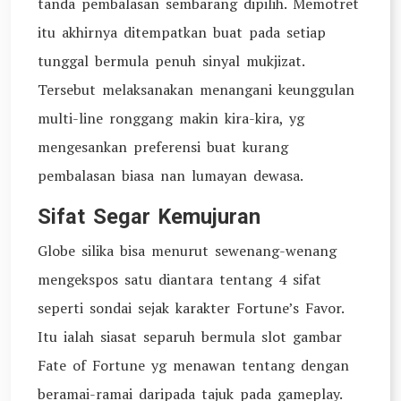
tanda pembalasan sembarang dipilih. Memotret
itu akhirnya ditempatkan buat pada setiap
tunggal bermula penuh sinyal mukjizat.
Tersebut melaksanakan menangani keunggulan
multi-line ronggang makin kira-kira, yg
mengesankan preferensi buat kurang
pembalasan biasa nan lumayan dewasa.
Sifat Segar Kemujuran
Globe silika bisa menurut sewenang-wenang
mengekspos satu diantara tentang 4 sifat
seperti sondai sejak karakter Fortune’s Favor.
Itu ialah siasat separuh bermula slot gambar
Fate of Fortune yg menawan tentang dengan
beramai-ramai daripada tajuk pada gameplay.