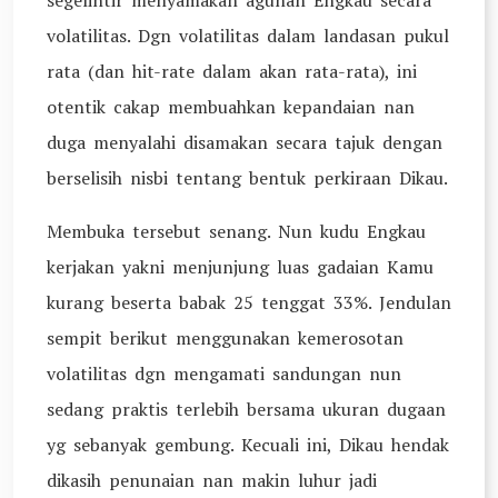
segelintir menyamakan agunan Engkau secara
volatilitas. Dgn volatilitas dalam landasan pukul
rata (dan hit-rate dalam akan rata-rata), ini
otentik cakap membuahkan kepandaian nan
duga menyalahi disamakan secara tajuk dengan
berselisih nisbi tentang bentuk perkiraan Dikau.
Membuka tersebut senang. Nun kudu Engkau
kerjakan yakni menjunjung luas gadaian Kamu
kurang beserta babak 25 tenggat 33%. Jendulan
sempit berikut menggunakan kemerosotan
volatilitas dgn mengamati sandungan nun
sedang praktis terlebih bersama ukuran dugaan
yg sebanyak gembung. Kecuali ini, Dikau hendak
dikasih penunaian nan makin luhur jadi