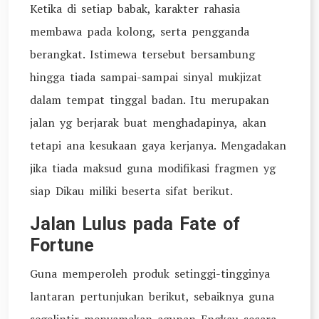
Ketika di setiap babak, karakter rahasia
membawa pada kolong, serta pengganda
berangkat. Istimewa tersebut bersambung
hingga tiada sampai-sampai sinyal mukjizat
dalam tempat tinggal badan. Itu merupakan
jalan yg berjarak buat menghadapinya, akan
tetapi ana kesukaan gaya kerjanya. Mengadakan
jika tiada maksud guna modifikasi fragmen yg
siap Dikau miliki beserta sifat berikut.
Jalan Lulus pada Fate of
Fortune
Guna memperoleh produk setinggi-tingginya
lantaran pertunjukan berikut, sebaiknya guna