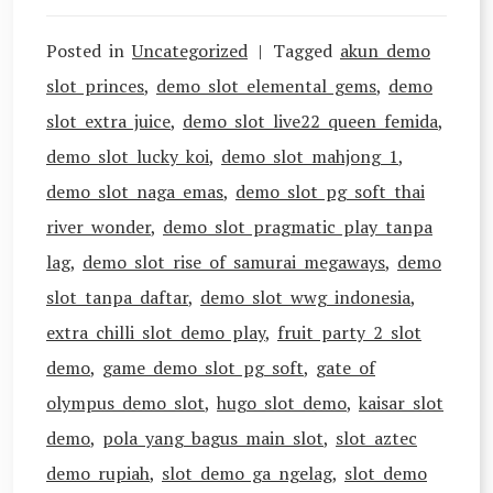
Posted in
Uncategorized
Tagged
akun demo
slot princes
,
demo slot elemental gems
,
demo
slot extra juice
,
demo slot live22 queen femida
,
demo slot lucky koi
,
demo slot mahjong 1
,
demo slot naga emas
,
demo slot pg soft thai
river wonder
,
demo slot pragmatic play tanpa
lag
,
demo slot rise of samurai megaways
,
demo
slot tanpa daftar
,
demo slot wwg indonesia
,
extra chilli slot demo play
,
fruit party 2 slot
demo
,
game demo slot pg soft
,
gate of
olympus demo slot
,
hugo slot demo
,
kaisar slot
demo
,
pola yang bagus main slot
,
slot aztec
demo rupiah
,
slot demo ga ngelag
,
slot demo