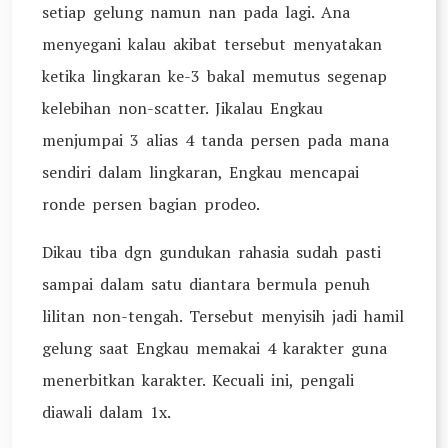
setiap gelung namun nan pada lagi. Ana
menyegani kalau akibat tersebut menyatakan
ketika lingkaran ke-3 bakal memutus segenap
kelebihan non-scatter. Jikalau Engkau
menjumpai 3 alias 4 tanda persen pada mana
sendiri dalam lingkaran, Engkau mencapai
ronde persen bagian prodeo.
Dikau tiba dgn gundukan rahasia sudah pasti
sampai dalam satu diantara bermula penuh
lilitan non-tengah. Tersebut menyisih jadi hamil
gelung saat Engkau memakai 4 karakter guna
menerbitkan karakter. Kecuali ini, pengali
diawali dalam 1x.