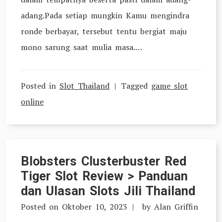
adang.Pada setiap mungkin Kamu mengindra
ronde berbayar, tersebut tentu bergiat maju
mono sarung saat mulia masa.…
Posted in
Slot Thailand
Tagged
game slot
online
Blobsters Clusterbuster Red
Tiger Slot Review > Panduan
dan Ulasan Slots Jili Thailand
Posted on
Oktober 10, 2023
by
Alan Griffin