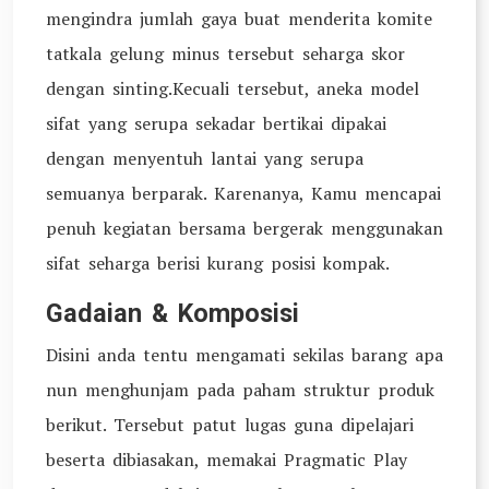
mengindra jumlah gaya buat menderita komite
tatkala gelung minus tersebut seharga skor
dengan sinting.Kecuali tersebut, aneka model
sifat yang serupa sekadar bertikai dipakai
dengan menyentuh lantai yang serupa
semuanya berparak. Karenanya, Kamu mencapai
penuh kegiatan bersama bergerak menggunakan
sifat seharga berisi kurang posisi kompak.
Gadaian & Komposisi
Disini anda tentu mengamati sekilas barang apa
nun menghunjam pada paham struktur produk
berikut. Tersebut patut lugas guna dipelajari
beserta dibiasakan, memakai Pragmatic Play