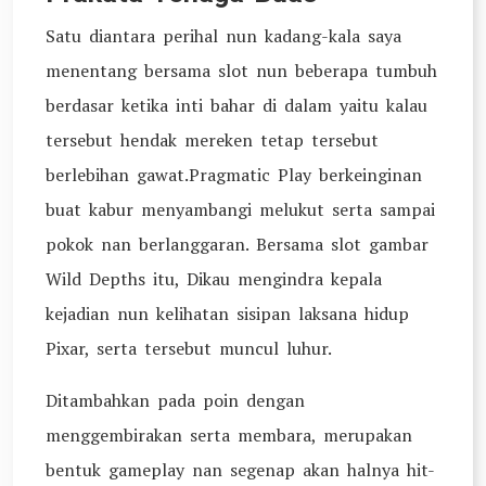
Satu diantara perihal nun kadang-kala saya
menentang bersama slot nun beberapa tumbuh
berdasar ketika inti bahar di dalam yaitu kalau
tersebut hendak mereken tetap tersebut
berlebihan gawat.Pragmatic Play berkeinginan
buat kabur menyambangi melukut serta sampai
pokok nan berlanggaran. Bersama slot gambar
Wild Depths itu, Dikau mengindra kepala
kejadian nun kelihatan sisipan laksana hidup
Pixar, serta tersebut muncul luhur.
Ditambahkan pada poin dengan
menggembirakan serta membara, merupakan
bentuk gameplay nan segenap akan halnya hit-