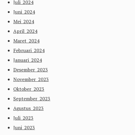
Juli 2024
Juni 2024
Mei 2024
April 2024
Maret 2024
Februari 2024
Januari 2024
Desember 2023
November 2023
Oktober 2023
September 2023
Agustus 2023
Juli 2023
Juni 2023