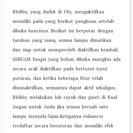
Blobby, yang duduk di Ufo, mengaktifkan
memiliki pada yang berikut pangkuan setelah
dibuka kuncinya. Berikut ini berputar dengan
taruhan yang sama, semua lampu dimatikan
dan siap untuk memperoleh diaktifkan kembali.
SEBUAH fungsi yang belum dibuka mungkin ada
secara acak diaktifkan pada berturut-turut
putaran, dan ketika beberapa fitur telah
dinonaktifkan, semuanya dapat aktif sekaligus.
Blobby melakukan lob cocok dan ganti di final
ringan untuk Anda jika semua kecuali satu
lampu menyala hijau.Ketiganya enhancer
terdaftar secara berurutan dan memiliki efek