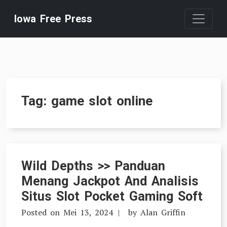
Skip
Iowa Free Press
to
content
Tag:
game slot online
Wild Depths >> Panduan
Menang Jackpot And Analisis
Situs Slot Pocket Gaming Soft
Posted on
Mei 13, 2024
by
Alan Griffin