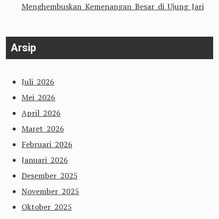
Menghembuskan Kemenangan Besar di Ujung Jari
Arsip
Juli 2026
Mei 2026
April 2026
Maret 2026
Februari 2026
Januari 2026
Desember 2025
November 2025
Oktober 2025