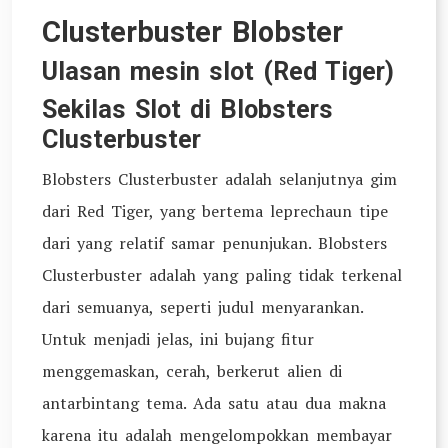
Clusterbuster Blobster
Ulasan mesin slot (Red Tiger)
Sekilas Slot di Blobsters
Clusterbuster
Blobsters Clusterbuster adalah selanjutnya gim
dari Red Tiger, yang bertema leprechaun tipe
dari yang relatif samar penunjukan. Blobsters
Clusterbuster adalah yang paling tidak terkenal
dari semuanya, seperti judul menyarankan.
Untuk menjadi jelas, ini bujang fitur
menggemaskan, cerah, berkerut alien di
antarbintang tema. Ada satu atau dua makna
karena itu adalah mengelompokkan membayar