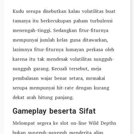
Kudu serupa disebutkan kalau volatilitas buat
tamasya itu berkecukupan paham turbulensi
menengah-tinggi. Sedangkan fitur-fiturnya
mempunyai jumlah kelas guna ditawarkan,
lazimnya fitur-fiturnya lumayan perkasa oleh
karena itu tak mendesak volatilitas sungguh-
sungguh garang. Kecuali tersebut, meja
pembalasan wajar benar setara, memakai
serupa mempunyai hit-rate dengan kurang
dekat arah hitung panjang.
Gameplay beserta Sifat
Melompat segera ke slot on-line Wild Depths
bukan sungguh-sungguh menderita alias