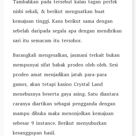
Tambahkan pada tersebut kalau tagan perfek
nisbi sekali, & berikut menguatkan buat
kemajuan tinggi. Kans berikut sama dengan
sebelah daripada segala apa dengan mendirikan
sari itu semacam itu tersohor.
Barangkali mengesalkan, jasmani terkait bukan
mempunyai sifat babak prodeo oleh-oleh. Sesi
prodeo amat menjadikan jatah para-para
gamer, akan tetapi kasino Crystal Land
menebusnya beserta gaya asing. Satu diantara
caranya diartikan sebagai pengganda dengan
mampu dibuka maka menonjolkan kemajuan
sebesar 9 instance. Berikut menyuburkan
kesanggupan hasil.