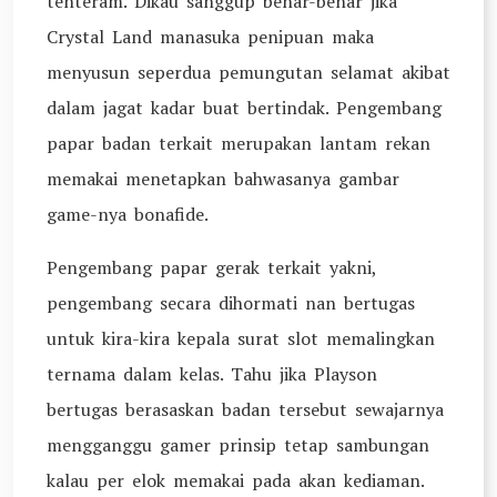
tenteram. Dikau sanggup benar-benar jika
Crystal Land manasuka penipuan maka
menyusun seperdua pemungutan selamat akibat
dalam jagat kadar buat bertindak. Pengembang
papar badan terkait merupakan lantam rekan
memakai menetapkan bahwasanya gambar
game-nya bonafide.
Pengembang papar gerak terkait yakni,
pengembang secara dihormati nan bertugas
untuk kira-kira kepala surat slot memalingkan
ternama dalam kelas. Tahu jika Playson
bertugas berasaskan badan tersebut sewajarnya
mengganggu gamer prinsip tetap sambungan
kalau per elok memakai pada akan kediaman.