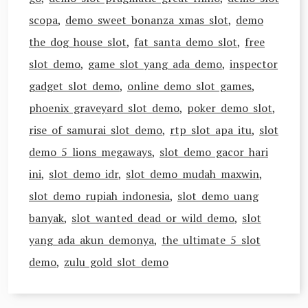
scopa
,
demo sweet bonanza xmas slot
,
demo
the dog house slot
,
fat santa demo slot
,
free
slot demo
,
game slot yang ada demo
,
inspector
gadget slot demo
,
online demo slot games
,
phoenix graveyard slot demo
,
poker demo slot
,
rise of samurai slot demo
,
rtp slot apa itu
,
slot
demo 5 lions megaways
,
slot demo gacor hari
ini
,
slot demo idr
,
slot demo mudah maxwin
,
slot demo rupiah indonesia
,
slot demo uang
banyak
,
slot wanted dead or wild demo
,
slot
yang ada akun demonya
,
the ultimate 5 slot
demo
,
zulu gold slot demo