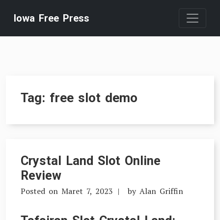
Skip
Iowa Free Press
to
content
Tag:
free slot demo
Crystal Land Slot Online
Review
Posted on
Maret 7, 2023
by
Alan Griffin