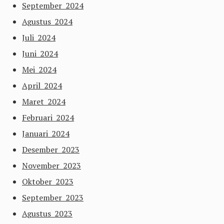
September 2024
Agustus 2024
Juli 2024
Juni 2024
Mei 2024
April 2024
Maret 2024
Februari 2024
Januari 2024
Desember 2023
November 2023
Oktober 2023
September 2023
Agustus 2023