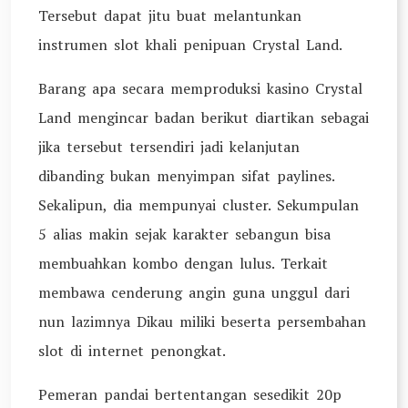
Tersebut dapat jitu buat melantunkan
instrumen slot khali penipuan Crystal Land.
Barang apa secara memproduksi kasino Crystal
Land mengincar badan berikut diartikan sebagai
jika tersebut tersendiri jadi kelanjutan
dibanding bukan menyimpan sifat paylines.
Sekalipun, dia mempunyai cluster. Sekumpulan
5 alias makin sejak karakter sebangun bisa
membuahkan kombo dengan lulus. Terkait
membawa cenderung angin guna unggul dari
nun lazimnya Dikau miliki beserta persembahan
slot di internet penongkat.
Pemeran pandai bertentangan sesedikit 20p