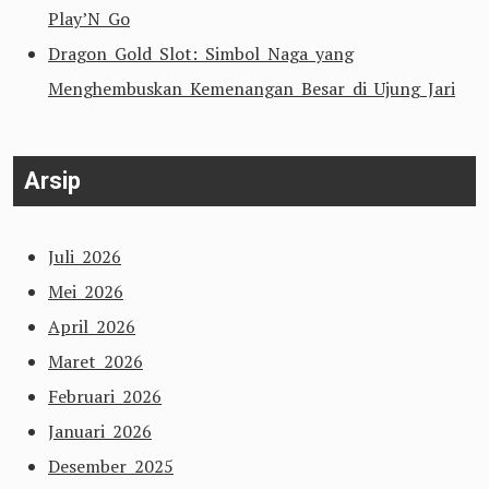
Play’N Go
Dragon Gold Slot: Simbol Naga yang
Menghembuskan Kemenangan Besar di Ujung Jari
Arsip
Juli 2026
Mei 2026
April 2026
Maret 2026
Februari 2026
Januari 2026
Desember 2025