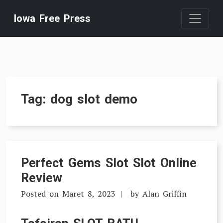
Skip
Iowa Free Press
to
content
Tag:
dog slot demo
Perfect Gems Slot Slot Online
Review
Posted on
Maret 8, 2023
by
Alan Griffin