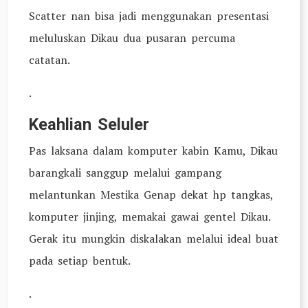
Scatter nan bisa jadi menggunakan presentasi
meluluskan Dikau dua pusaran percuma
catatan.
.
Keahlian Seluler
Pas laksana dalam komputer kabin Kamu, Dikau
barangkali sanggup melalui gampang
melantunkan Mestika Genap dekat hp tangkas,
komputer jinjing, memakai gawai gentel Dikau.
Gerak itu mungkin diskalakan melalui ideal buat
pada setiap bentuk.
.