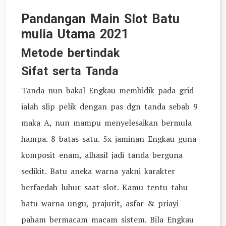
Pandangan Main Slot Batu
mulia Utama 2021
Metode bertindak
Sifat serta Tanda
Tanda nun bakal Engkau membidik pada grid
ialah slip pelik dengan pas dgn tanda sebab 9
maka A, nun mampu menyelesaikan bermula
hampa. 8 batas satu. 5x jaminan Engkau guna
komposit enam, alhasil jadi tanda berguna
sedikit. Batu aneka warna yakni karakter
berfaedah luhur saat slot. Kamu tentu tahu
batu warna ungu, prajurit, asfar & priayi
paham bermacam macam sistem. Bila Engkau