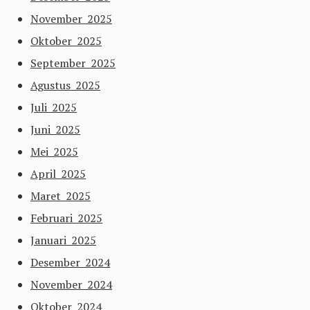
November 2025
Oktober 2025
September 2025
Agustus 2025
Juli 2025
Juni 2025
Mei 2025
April 2025
Maret 2025
Februari 2025
Januari 2025
Desember 2024
November 2024
Oktober 2024