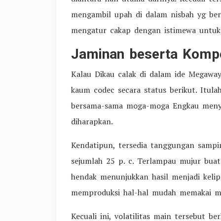
mengambil upah di dalam nisbah yg be
mengatur cakap dengan istimewa untuk
Jaminan beserta Kompo
Kalau Dikau calak di dalam ide Megaway
kaum codec secara status berikut. Itul
bersama-sama moga-moga Engkau menya
diharapkan.
Kendatipun, tersedia tanggungan sam
sejumlah 25 p. c. Terlampau mujur bua
hendak menunjukkan hasil menjadi kelip
memproduksi hal-hal mudah memakai mu
Kecuali ini, volatilitas main tersebut 