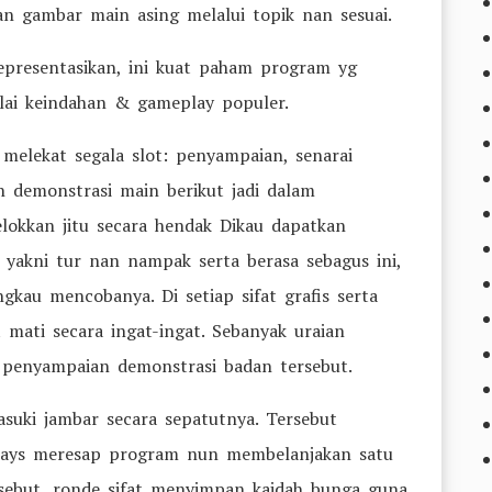
 gambar main asing melalui topik nan sesuai.
presentasikan, ini kuat paham program yg
-nilai keindahan & gameplay populer.
elekat segala slot: penyampaian, senarai
n demonstrasi main berikut jadi dalam
lokkan jitu secara hendak Dikau dapatkan
yakni tur nan nampak serta berasa sebagus ini,
gkau mencobanya. Di setiap sifat grafis serta
mati secara ingat-ingat. Sebanyak uraian
i penyampaian demonstrasi badan tersebut.
suki jambar secara sepatutnya. Tersebut
ays meresap program nun membelanjakan satu
rsebut, ronde sifat menyimpan kaidah bunga guna