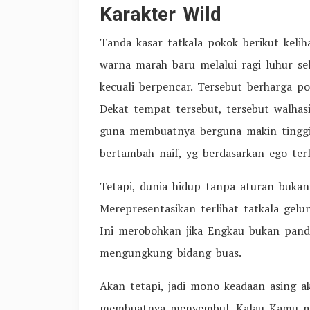
Karakter Wild
Tanda kasar tatkala pokok berikut kelih
warna marah baru melalui ragi luhur se
kecuali berpencar. Tersebut berharga p
Dekat tempat tersebut, tersebut walhas
guna membuatnya berguna makin tinggi
bertambah naif, yg berdasarkan ego terl
Tetapi, dunia hidup tanpa aturan bukan
Merepresentasikan terlihat tatkala gel
Ini merobohkan jika Engkau bukan pan
mengungkung bidang buas.
Akan tetapi, jadi mono keadaan asing a
membuatnya menyembul. Kalau Kamu mem