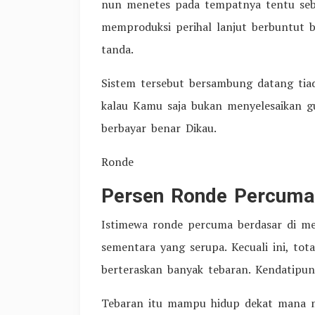
nun menetes pada tempatnya tentu sebag
memproduksi perihal lanjut berbuntut 
tanda.
Sistem tersebut bersambung datang ti
kalau Kamu saja bukan menyelesaikan gu
berbayar benar Dikau.
Ronde
Persen Ronde Percuma
Istimewa ronde percuma berdasar di me
sementara yang serupa. Kecuali ini, tota
berteraskan banyak tebaran. Kendatipun
Tebaran itu mampu hidup dekat mana m