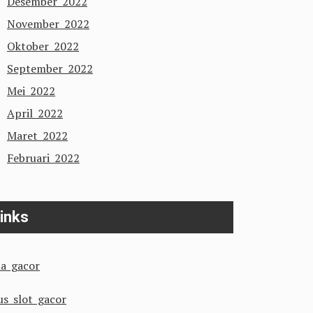
Desember 2022
November 2022
Oktober 2022
September 2022
Mei 2022
April 2022
Maret 2022
Februari 2022
inks
la gacor
us slot gacor