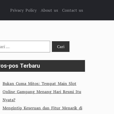
Privacy Policy
About us
Contact us
i
tuk:
os-pos Terbaru
Bukan Cuma Mitos: Tempat Main Slot
Online Gampang Menang Hari Resmi Itu
Nyata?
Mengintip Keseruan dan Fitur Menarik di