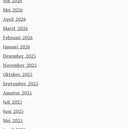
Juli 2026
Mei 2026
April 2026
Maret 2026
Februari 2026
Januari 2026
Desember 2025
November 2025
Oktober 2025
September 2025
Agustus 2025
Juli 2025
Juni 2025
Mei 2025