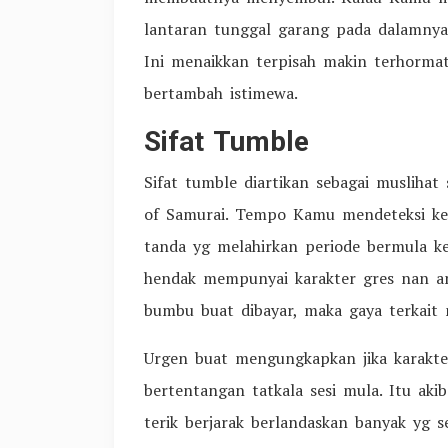
lantaran tunggal garang pada dalamnya,
Ini menaikkan terpisah makin terhorma
bertambah istimewa.
Sifat Tumble
Sifat tumble diartikan sebagai musliha
of Samurai. Tempo Kamu mendeteksi kem
tanda yg melahirkan periode bermula ke
hendak mempunyai karakter gres nan an
bumbu buat dibayar, maka gaya terkait 
Urgen buat mengungkapkan jika karakte
bertentangan tatkala sesi mula. Itu ak
terik berjarak berlandaskan banyak yg se