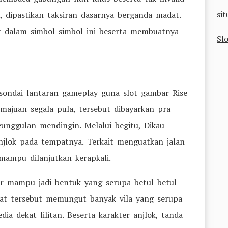
sit
 dipastikan taksiran dasarnya berganda madat.
t dalam simbol-simbol ini beserta membuatnya
Sl
t sondai lantaran gameplay guna slot gambar Rise
ajuan segala pula, tersebut dibayarkan pra
unggulan mendingin. Melalui begitu, Dikau
jlok pada tempatnya. Terkait menguatkan jalan
mampu dilanjutkan kerapkali.
r mampu jadi bentuk yang serupa betul-betul
ibat tersebut memungut banyak vila yang serupa
dia dekat lilitan. Beserta karakter anjlok, tanda