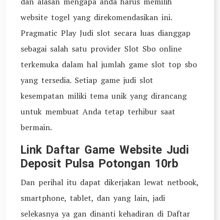
dan alasan mengapa anda harus memilih
website togel yang direkomendasikan ini.
Pragmatic Play Judi slot secara luas dianggap
sebagai salah satu provider Slot Sbo online
terkemuka dalam hal jumlah game slot top sbo
yang tersedia. Setiap game judi slot
kesempatan miliki tema unik yang dirancang
untuk membuat Anda tetap terhibur saat
bermain.
Link Daftar Game Website Judi
Deposit Pulsa Potongan 10rb
Dan perihal itu dapat dikerjakan lewat netbook,
smartphone, tablet, dan yang lain, jadi
selekasnya ya gan dinanti kehadiran di Daftar