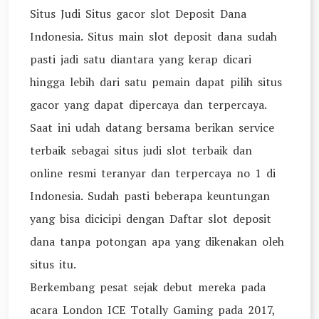
Situs Judi Situs gacor slot Deposit Dana
Indonesia. Situs main slot deposit dana sudah
pasti jadi satu diantara yang kerap dicari
hingga lebih dari satu pemain dapat pilih situs
gacor yang dapat dipercaya dan terpercaya.
Saat ini udah datang bersama berikan service
terbaik sebagai situs judi slot terbaik dan
online resmi teranyar dan terpercaya no 1 di
Indonesia. Sudah pasti beberapa keuntungan
yang bisa dicicipi dengan Daftar slot deposit
dana tanpa potongan apa yang dikenakan oleh
situs itu.
Bеrkеmbаng реѕаt ѕеjаk dеbut mеrеkа раdа
асаrа Lоndоn ICE Tоtаllу Gaming раdа 2017,