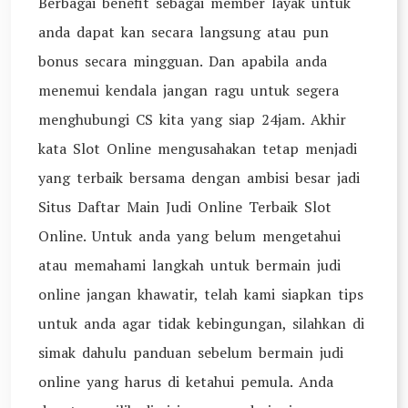
Berbagai benefit sebagai member layak untuk
anda dapat kan secara langsung atau pun
bonus secara mingguan. Dan apabila anda
menemui kendala jangan ragu untuk segera
menghubungi CS kita yang siap 24jam. Akhir
kata Slot Online mengusahakan tetap menjadi
yang terbaik bersama dengan ambisi besar jadi
Situs Daftar Main Judi Online Terbaik Slot
Online. Untuk anda yang belum mengetahui
atau memahami langkah untuk bermain judi
online jangan khawatir, telah kami siapkan tips
untuk anda agar tidak kebingungan, silahkan di
simak dahulu panduan sebelum bermain judi
online yang harus di ketahui pemula. Anda