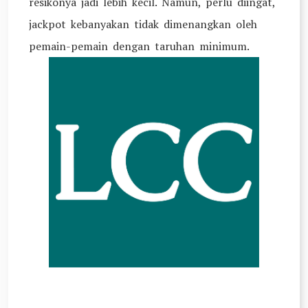
resikonya jadi lebih kecil. Namun, perlu diingat,
jackpot kebanyakan tidak dimenangkan oleh
pemain-pemain dengan taruhan minimum.