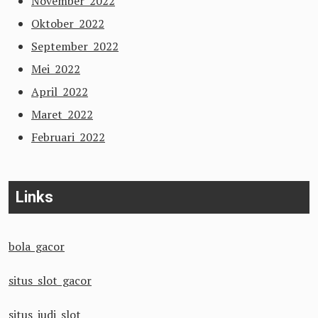
November 2022
Oktober 2022
September 2022
Mei 2022
April 2022
Maret 2022
Februari 2022
Links
bola gacor
situs slot gacor
situs judi slot