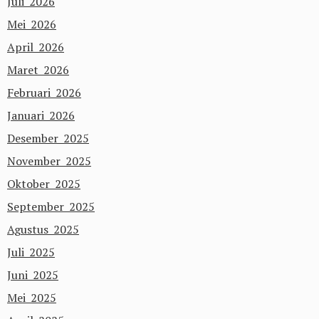
Juli 2026
Mei 2026
April 2026
Maret 2026
Februari 2026
Januari 2026
Desember 2025
November 2025
Oktober 2025
September 2025
Agustus 2025
Juli 2025
Juni 2025
Mei 2025