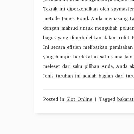
Teknik ini diperkenalkan oleh spymaster
metode James Bond. Anda memasang tar
dengan maksud untuk mengubah peluang 
bagus yang diperbolehkan dalam rolet 
Ini secara efisien melibatkan pemisah
yang hampir berdekatan satu sama lain d
meleset dari saku pilihan Anda, Anda 
Jenis taruhan ini adalah bagian dari tar
Posted in
Slot Online
Tagged
bakarat