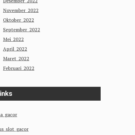
Desember 2022
November 2022
Oktober 2022
September 2022
Mei 2022
April 2022
Maret 2022
Februari 2022
inks
la gacor
us slot gacor