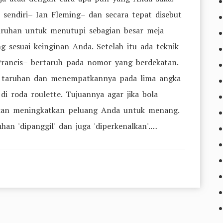
 sendiri– Ian Fleming– dan secara tepat disebut
uhan untuk menutupi sebagian besar meja
sesuai keinginan Anda. Setelah itu ada teknik
Prancis– bertaruh pada nomor yang berdekatan.
an taruhan dan menempatkannya pada lima angka
i roda roulette. Tujuannya agar jika bola
akan meningkatkan peluang Anda untuk menang.
uhan 'dipanggil' dan juga 'diperkenalkan'.…