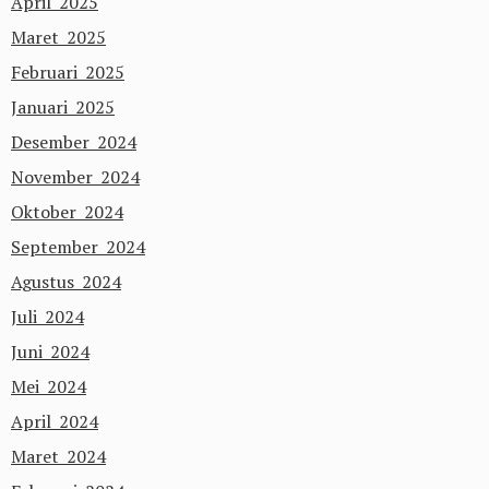
April 2025
Maret 2025
Februari 2025
Januari 2025
Desember 2024
November 2024
Oktober 2024
September 2024
Agustus 2024
Juli 2024
Juni 2024
Mei 2024
April 2024
Maret 2024