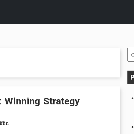
Car
un
P
t Winning Strategy
ffin