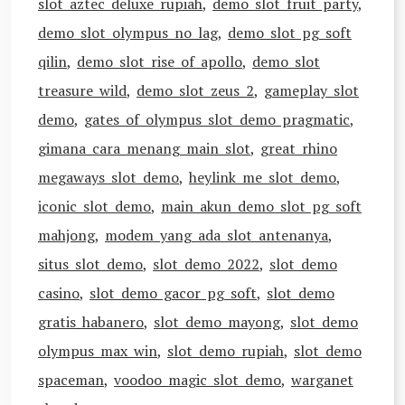
slot aztec deluxe rupiah
,
demo slot fruit party
,
demo slot olympus no lag
,
demo slot pg soft
qilin
,
demo slot rise of apollo
,
demo slot
treasure wild
,
demo slot zeus 2
,
gameplay slot
demo
,
gates of olympus slot demo pragmatic
,
gimana cara menang main slot
,
great rhino
megaways slot demo
,
heylink me slot demo
,
iconic slot demo
,
main akun demo slot pg soft
mahjong
,
modem yang ada slot antenanya
,
situs slot demo
,
slot demo 2022
,
slot demo
casino
,
slot demo gacor pg soft
,
slot demo
gratis habanero
,
slot demo mayong
,
slot demo
olympus max win
,
slot demo rupiah
,
slot demo
spaceman
,
voodoo magic slot demo
,
warganet