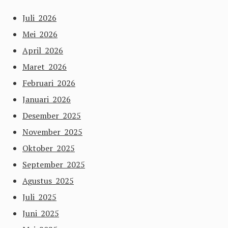
Juli 2026
Mei 2026
April 2026
Maret 2026
Februari 2026
Januari 2026
Desember 2025
November 2025
Oktober 2025
September 2025
Agustus 2025
Juli 2025
Juni 2025