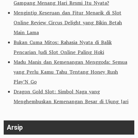
Gampang Menang Hari Resmi Itu Nyata?
Mengintip Keseruan dan Fitur Menarik di Slot
Online Review Circus Delight yang Bikin Betah
Main Lama
Bukan Cuma Mitos: Rahasia Nyata di Balik
Pencarian Judi Slot Online Paling Hoki
Madu Manis dan Kemenangan Menggoda: Semua
yang Perlu Kamu Tahu Tentang Honey Rush
Play’N Go
Dragon Gold Slot: Simbol Naga yang
Menghembuskan Kemenangan Besar di Ujung Jari
Arsip