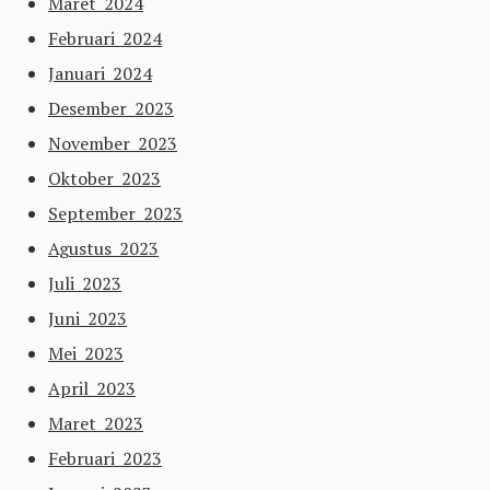
Maret 2024
Februari 2024
Januari 2024
Desember 2023
November 2023
Oktober 2023
September 2023
Agustus 2023
Juli 2023
Juni 2023
Mei 2023
April 2023
Maret 2023
Februari 2023