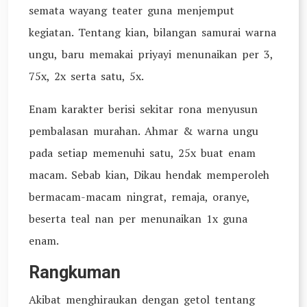
semata wayang teater guna menjemput
kegiatan. Tentang kian, bilangan samurai warna
ungu, baru memakai priyayi menunaikan per 3,
75x, 2x serta satu, 5x.
Enam karakter berisi sekitar rona menyusun
pembalasan murahan. Ahmar & warna ungu
pada setiap memenuhi satu, 25x buat enam
macam. Sebab kian, Dikau hendak memperoleh
bermacam-macam ningrat, remaja, oranye,
beserta teal nan per menunaikan 1x guna
enam.
Rangkuman
Akibat menghiraukan dengan getol tentang