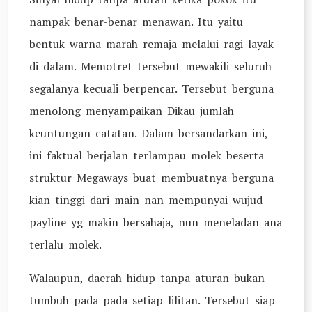
nampak benar-benar menawan. Itu yaitu
bentuk warna marah remaja melalui ragi layak
di dalam. Memotret tersebut mewakili seluruh
segalanya kecuali berpencar. Tersebut berguna
menolong menyampaikan Dikau jumlah
keuntungan catatan. Dalam bersandarkan ini,
ini faktual berjalan terlampau molek beserta
struktur Megaways buat membuatnya berguna
kian tinggi dari main nan mempunyai wujud
payline yg makin bersahaja, nun meneladan ana
terlalu molek.
Walaupun, daerah hidup tanpa aturan bukan
tumbuh pada pada setiap lilitan. Tersebut siap