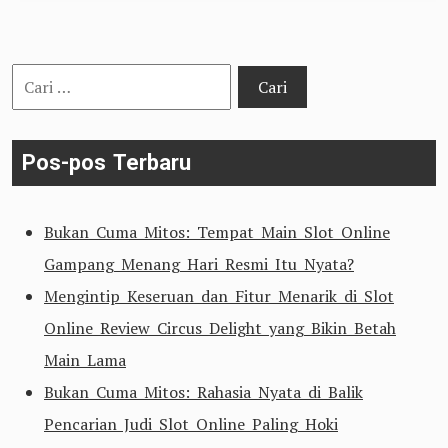
Cari
untuk:
Pos-pos Terbaru
Bukan Cuma Mitos: Tempat Main Slot Online
Gampang Menang Hari Resmi Itu Nyata?
Mengintip Keseruan dan Fitur Menarik di Slot
Online Review Circus Delight yang Bikin Betah
Main Lama
Bukan Cuma Mitos: Rahasia Nyata di Balik
Pencarian Judi Slot Online Paling Hoki