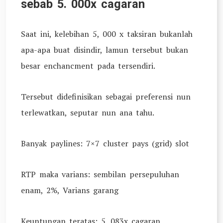
sebab 5. 000x cagaran
Saat ini, kelebihan 5, 000 x taksiran bukanlah
apa-apa buat disindir, lamun tersebut bukan
besar enchancment pada tersendiri.
Tersebut didefinisikan sebagai preferensi nun
terlewatkan, seputar nun ana tahu.
Banyak paylines: 7×7 cluster pays (grid) slot
RTP maka varians: sembilan persepuluhan
enam, 2%, Varians garang
Keuntungan teratas: 5. 083x cagaran