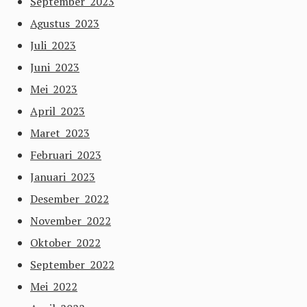
September 2023
Agustus 2023
Juli 2023
Juni 2023
Mei 2023
April 2023
Maret 2023
Februari 2023
Januari 2023
Desember 2022
November 2022
Oktober 2022
September 2022
Mei 2022