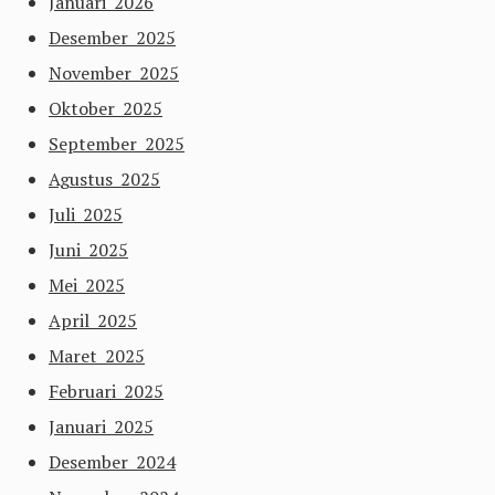
Januari 2026
Desember 2025
November 2025
Oktober 2025
September 2025
Agustus 2025
Juli 2025
Juni 2025
Mei 2025
April 2025
Maret 2025
Februari 2025
Januari 2025
Desember 2024