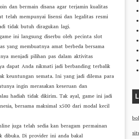
join dan bermain disana agar terjamin kualitas
t telah mempunyai lisensi dan legalitas resmi
di tidak butuh diragukan lagi.
ame ini langsung diserbu oleh pecinta slot
 khas yang membuatnya amat berbeda bersama
nya menjadi pilihan pas dalam aktivitas
ya dapat Anda nikmati jadi berbanding terbalik
cak keuntungan semata. Ini yang jadi dilema para
entunya ingin merasakan keseruan dan
L
au hadiah tidak dikirim. Tak ayal, game ini jadi
nesia, bersama maksimal x500 dari modal kecil
bo
Online juga telah sedia kan beragam permainan
sit
dibuka. Di provider ini anda bakal