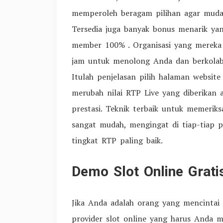
memperoleh beragam pilihan agar muda
Tersedia juga banyak bonus menarik ya
member 100% . Organisasi yang mereka 
jam untuk menolong Anda dan berkolabo
Itulah penjelasan pilih halaman websit
merubah nilai RTP Live yang diberikan
prestasi. Teknik terbaik untuk memerik
sangat mudah, mengingat di tiap-tiap p
tingkat RTP paling baik.
Demo Slot Online Grati
Jika Anda adalah orang yang mencintai 
provider slot online yang harus Anda ma