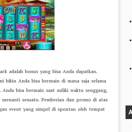
hback adalah bonus yang bisa Anda dapatkan.
i bikin Anda bisa bermain di mana saja selama
. Anda bisa bermain saat miliki waktu senggang,
g menanti sesuatu. Pemberian dan promo di atas
gan event yang simpel di spontan oleh tempat
A