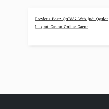
Navigasi
Previous Post:
Qq7887 Web Judi Qqslot
pos
Jackpot Casino Online Gacor