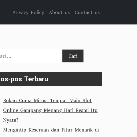
Privacy Policy
About us
Contact us
i
tuk:
os-pos Terbaru
Bukan Cuma Mitos: Tempat Main Slot
Online Gampang Menang Hari Resmi Itu
Nyata?
Mengintip Keseruan dan Fitur Menarik di