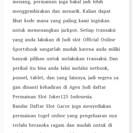
menang, permainan juga bakal jadi lebih
menggembirakan dan menarik. Kalian dapat
lihat kode mana yang paling kami inginkan
untuk memenangkan jackpot. Setiap transaksi
yang anda lakukan di Judi slot Official Online
Sportsbook sangatlah mudah karena anda miliki
banyak pilihan untuk melakukan transaksi. Dan
perihal itu bisa anda lalui melalui netbook,
ponsel, tablet, dan yang lainnya, jadi segera ya
gan dinanti kehadiran di Agen Judi daftar
Permainan Slot Joker123 Indonesia.
Bandar Daftar Slot Gacor juga menyediakan
permainan togel online yang pengeluaran nya
terlalu beraneka ragam dan mudah untuk di