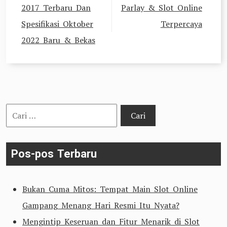
2017 Terbaru Dan
Parlay & Slot Online
Spesifikasi Oktober
Terpercaya
2022 Baru & Bekas
Cari
untuk:
Pos-pos Terbaru
Bukan Cuma Mitos: Tempat Main Slot Online
Gampang Menang Hari Resmi Itu Nyata?
Mengintip Keseruan dan Fitur Menarik di Slot