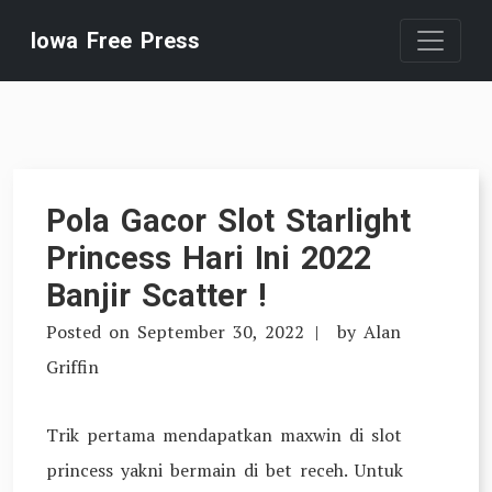
Skip
Iowa Free Press
to
content
Pola Gacor Slot Starlight
Princess Hari Ini 2022
Banjir Scatter !
Posted on
September 30, 2022
by
Alan
Griffin
Trik pertama mendapatkan maxwin di slot
princess yakni bermain di bet receh. Untuk