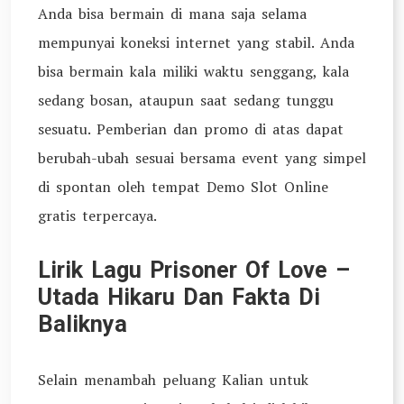
Anda bisa bermain di mana saja selama
mempunyai koneksi internet yang stabil. Anda
bisa bermain kala miliki waktu senggang, kala
sedang bosan, ataupun saat sedang tunggu
sesuatu. Pemberian dan promo di atas dapat
berubah-ubah sesuai bersama event yang simpel
di spontan oleh tempat Demo Slot Online
gratis terpercaya.
Lirik Lagu Prisoner Of Love –
Utada Hikaru Dan Fakta Di
Baliknya
Selain menambah peluang Kalian untuk