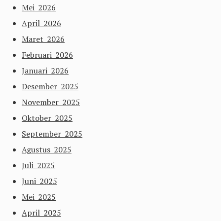
Mei 2026
April 2026
Maret 2026
Februari 2026
Januari 2026
Desember 2025
November 2025
Oktober 2025
September 2025
Agustus 2025
Juli 2025
Juni 2025
Mei 2025
April 2025