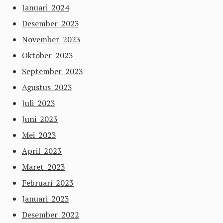
Januari 2024
Desember 2023
November 2023
Oktober 2023
September 2023
Agustus 2023
Juli 2023
Juni 2023
Mei 2023
April 2023
Maret 2023
Februari 2023
Januari 2023
Desember 2022