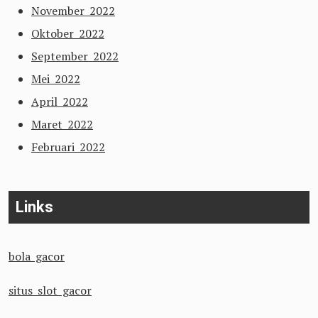
November 2022
Oktober 2022
September 2022
Mei 2022
April 2022
Maret 2022
Februari 2022
Links
bola gacor
situs slot gacor