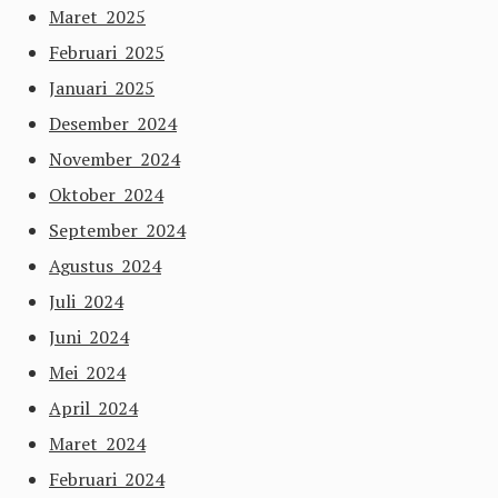
Maret 2025
Februari 2025
Januari 2025
Desember 2024
November 2024
Oktober 2024
September 2024
Agustus 2024
Juli 2024
Juni 2024
Mei 2024
April 2024
Maret 2024
Februari 2024