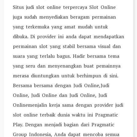
Situs judi slot online terpercaya Slot Online
juga sudah menyediakan beragam permainan
yang terkemuka yang amat mudah untuk
dibuka. Di provider ini anda dapat mendapatkan
permainan slot yang stabil bersama visual dan
suara yang terlalu bagus. Hadir bersama tema
yang seru dan menyenangkan buat pemainnya
merasa diuntungkan untuk berhimpun di sini.
Bersama bersama dengan Judi Online,Judi
Online, Judi Online dan Judi Online, Judi
Onlinemenjalin kerja sama dengan provider judi
slot online terbaik dunia waktu ini Pragmatic
Play. Dengan menjadi bagian dari Pragmatic
Group Indonesia, Anda dapat mencoba semua