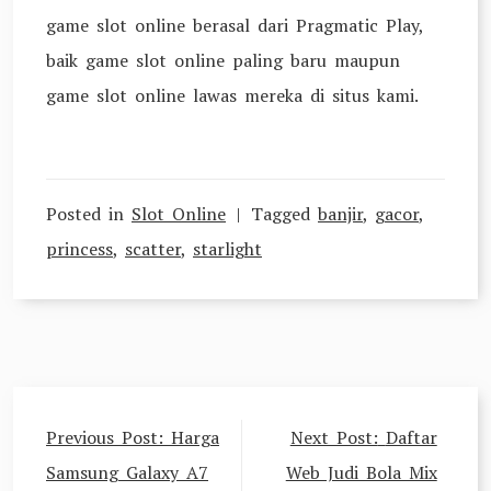
game slot online berasal dari Pragmatic Play,
baik game slot online paling baru maupun
game slot online lawas mereka di situs kami.
Posted in
Slot Online
Tagged
banjir
,
gacor
,
princess
,
scatter
,
starlight
Navigasi
Previous Post:
Harga
Next Post:
Daftar
pos
Samsung Galaxy A7
Web Judi Bola Mix