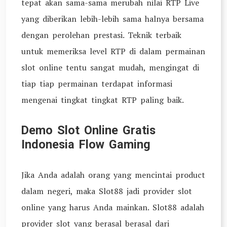
tepat akan sama-sama merubah nilai RTP Live
yang diberikan lebih-lebih sama halnya bersama
dengan perolehan prestasi. Teknik terbaik
untuk memeriksa level RTP di dalam permainan
slot online tentu sangat mudah, mengingat di
tiap tiap permainan terdapat informasi
mengenai tingkat tingkat RTP paling baik.
Demo Slot Online Gratis
Indonesia Flow Gaming
Jika Anda adalah orang yang mencintai product
dalam negeri, maka Slot88 jadi provider slot
online yang harus Anda mainkan. Slot88 adalah
provider slot yang berasal berasal dari