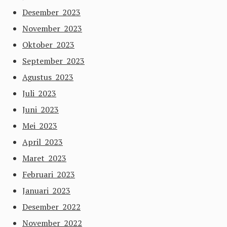
Desember 2023
November 2023
Oktober 2023
September 2023
Agustus 2023
Juli 2023
Juni 2023
Mei 2023
April 2023
Maret 2023
Februari 2023
Januari 2023
Desember 2022
November 2022