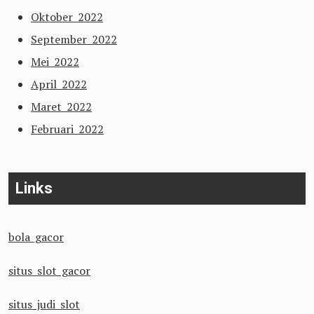
Oktober 2022
September 2022
Mei 2022
April 2022
Maret 2022
Februari 2022
Links
bola gacor
situs slot gacor
situs judi slot