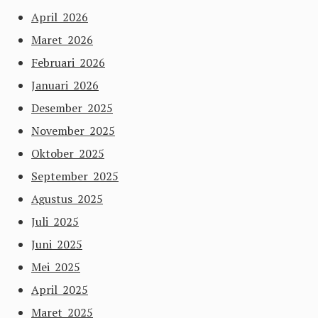
April 2026
Maret 2026
Februari 2026
Januari 2026
Desember 2025
November 2025
Oktober 2025
September 2025
Agustus 2025
Juli 2025
Juni 2025
Mei 2025
April 2025
Maret 2025