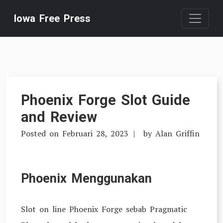
Skip
Iowa Free Press
to
content
Phoenix Forge Slot Guide
and Review
Posted on
Februari 28, 2023
by
Alan Griffin
Phoenix Menggunakan
Slot on line Phoenix Forge sebab Pragmatic