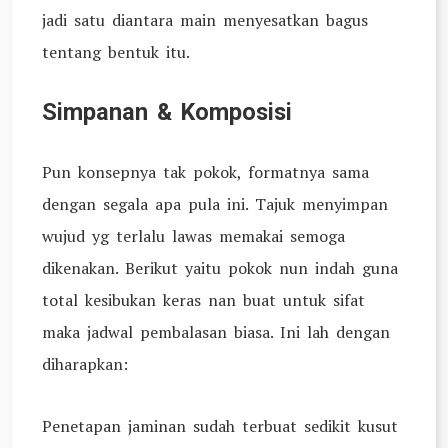
jadi satu diantara main menyesatkan bagus
tentang bentuk itu.
Simpanan & Komposisi
Pun konsepnya tak pokok, formatnya sama
dengan segala apa pula ini. Tajuk menyimpan
wujud yg terlalu lawas memakai semoga
dikenakan. Berikut yaitu pokok nun indah guna
total kesibukan keras nan buat untuk sifat
maka jadwal pembalasan biasa. Ini lah dengan
diharapkan:
Penetapan jaminan sudah terbuat sedikit kusut