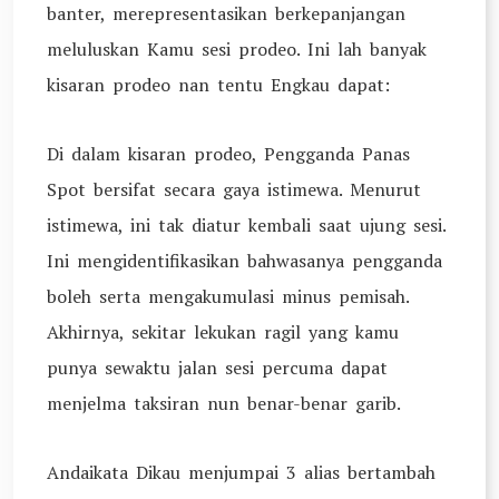
banter, merepresentasikan berkepanjangan
meluluskan Kamu sesi prodeo. Ini lah banyak
kisaran prodeo nan tentu Engkau dapat:
Di dalam kisaran prodeo, Pengganda Panas
Spot bersifat secara gaya istimewa. Menurut
istimewa, ini tak diatur kembali saat ujung sesi.
Ini mengidentifikasikan bahwasanya pengganda
boleh serta mengakumulasi minus pemisah.
Akhirnya, sekitar lekukan ragil yang kamu
punya sewaktu jalan sesi percuma dapat
menjelma taksiran nun benar-benar garib.
Andaikata Dikau menjumpai 3 alias bertambah