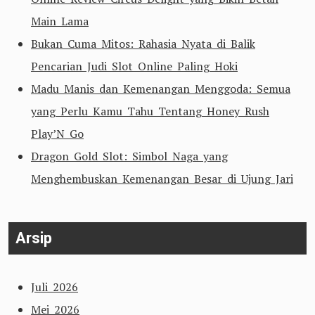
Main Lama
Bukan Cuma Mitos: Rahasia Nyata di Balik
Pencarian Judi Slot Online Paling Hoki
Madu Manis dan Kemenangan Menggoda: Semua
yang Perlu Kamu Tahu Tentang Honey Rush
Play’N Go
Dragon Gold Slot: Simbol Naga yang
Menghembuskan Kemenangan Besar di Ujung Jari
Arsip
Juli 2026
Mei 2026