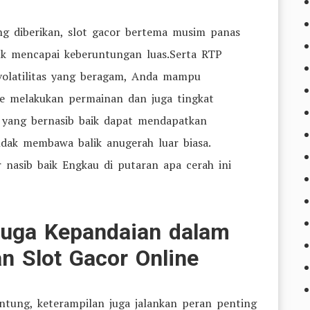
ng diberikan, slot gacor bertema musim panas
k mencapai keberuntungan luas.Serta RTP
 volatilitas yang beragam, Anda mampu
e melakukan permainan dan juga tingkat
yang bernasib baik dapat mendapatkan
dak membawa balik anugerah luar biasa.
nasib baik Engkau di putaran apa cerah ini
juga Kepandaian dalam
 Slot Gacor Online
ntung, keterampilan juga jalankan peran penting