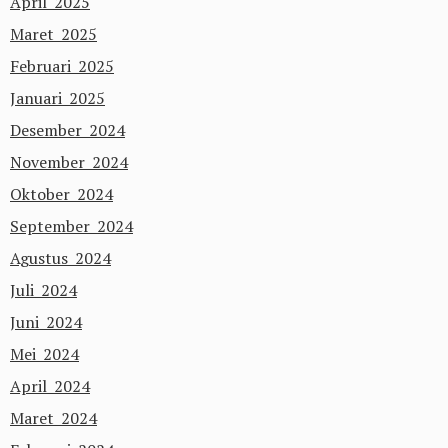
April 2025
Maret 2025
Februari 2025
Januari 2025
Desember 2024
November 2024
Oktober 2024
September 2024
Agustus 2024
Juli 2024
Juni 2024
Mei 2024
April 2024
Maret 2024