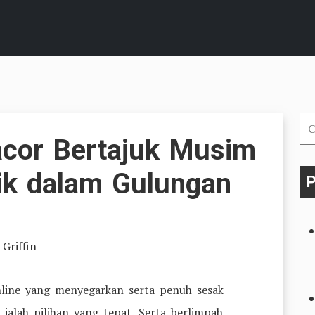
Car
acor Bertajuk Musim
un
ik dalam Gulungan
P
 Griffin
nline yang menyegarkan serta penuh sesak
ialah pilihan yang tepat. Serta berlimpah