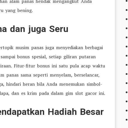
ahan alam panas hendak mengangkut Anda
iru yang bening.
a dan juga Seru
ertopik musim panas juga menyediakan berbagai
 sampai bonus spesial, setiap giliran putaran
raan. Fitur-fitur bonus ini satu pula acap waktu
sim panas sama seperti menyelam, berselancar,
ga, hindari heran bila Anda menemukan simbol-
lapa, dan es krim pada dalam gim slot gacor ini.
ndapatkan Hadiah Besar