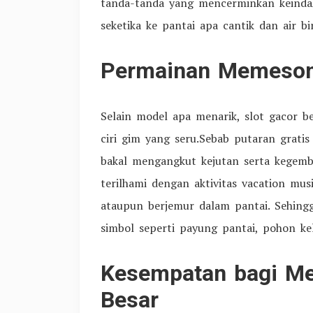
tanda-tanda yang mencerminkan keind
seketika ke pantai apa cantik dan air b
Permainan Memeson
Selain model apa menarik, slot gacor b
ciri gim yang seru.Sebab putaran gratis
bakal mengangkut kejutan serta kegembi
terilhami dengan aktivitas vacation mu
ataupun berjemur dalam pantai. Sehing
simbol seperti payung pantai, pohon ke
Kesempatan bagi Me
Besar