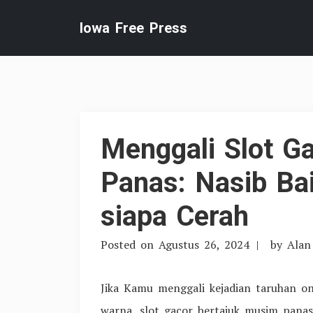
Skip
Iowa Free Press
to
content
Menggali Slot G
Panas: Nasib Ba
siapa Cerah
Posted on
Agustus 26, 2024
by
Alan
Jika Kamu menggali kejadian taruhan o
warna, slot gacor bertajuk musim panas 