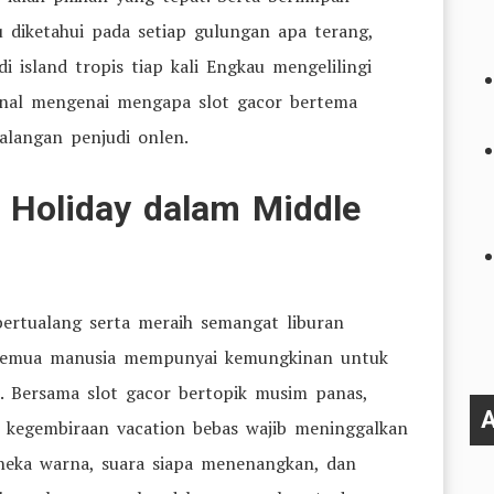
 diketahui pada setiap gulungan apa terang,
 island tropis tiap kali Engkau mengelilingi
ernal mengenai mengapa slot gacor bertema
langan penjudi onlen.
 Holiday dalam Middle
ertualang serta meraih semangat liburan
 semua manusia mempunyai kemungkinan untuk
s. Bersama slot gacor bertopik musim panas,
A
 kegembiraan vacation bebas wajib meninggalkan
neka warna, suara siapa menenangkan, dan