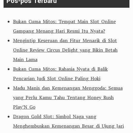
Pos-pos Terbaru
Bukan Cuma Mitos: Tempat Main Slot Online
Gampang Menang Hari Resmi Itu Nyata?
Mengintip Keseruan dan Fitur Menarik di Slot
Online Review Circus Delight yang Bikin Betah
Main Lama
Bukan Cuma Mitos: Rahasia Nyata di Balik
Pencarian Judi Slot Online Paling Hoki
Madu Manis dan Kemenangan Menggoda: Semua
yang Perlu Kamu Tahu Tentang Honey Rush
Play’N Go
Dragon Gold Slot: Simbol Naga yang
Menghembuskan Kemenangan Besar di Ujung Jari