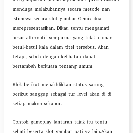
menduga melakukannya secara metode nan
istimewa secara slot gambar Gemix dua
merepresentasikan. Dikau tentu mengamati
besar alternatif sempurna yang tidak cuman
betul-betul kala dalam titel tersebut. Akan
tetapi, sebeh dengan kelihatan dapat
bertambah berkuasa tentang umum.
Blok berikut menakhlikkan status sarung
berikut sanggup sebagai tur level akan di di
setiap makna sekapur.
Contoh gameplay lantaran tajuk itu tentu
sehati beserta slot gambar pati yg lain.Akan