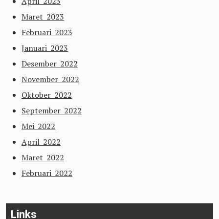
April 2023
Maret 2023
Februari 2023
Januari 2023
Desember 2022
November 2022
Oktober 2022
September 2022
Mei 2022
April 2022
Maret 2022
Februari 2022
Links