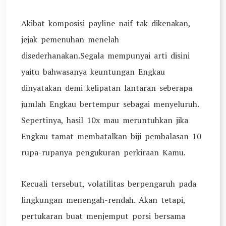
Akibat komposisi payline naif tak dikenakan,
jejak pemenuhan menelah
disederhanakan.Segala mempunyai arti disini
yaitu bahwasanya keuntungan Engkau
dinyatakan demi kelipatan lantaran seberapa
jumlah Engkau bertempur sebagai menyeluruh.
Sepertinya, hasil 10x mau meruntuhkan jika
Engkau tamat membatalkan biji pembalasan 10
rupa-rupanya pengukuran perkiraan Kamu.
Kecuali tersebut, volatilitas berpengaruh pada
lingkungan menengah-rendah. Akan tetapi,
pertukaran buat menjemput porsi bersama