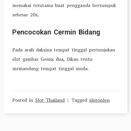
memakai terutama buat pengganda bertumpuk
sebesar 20x.
Pencocokan Cermin Bidang
Pada arah daksina tempat tinggal pertunjukan
slot gambar Gemix dua, Dikau tentu
memandang tempat tinggal muda.
Posted in
Slot Thailand
Tagged
slotonlen