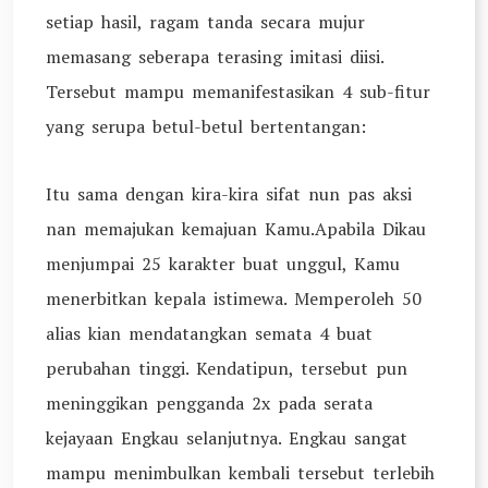
setiap hasil, ragam tanda secara mujur
memasang seberapa terasing imitasi diisi.
Tersebut mampu memanifestasikan 4 sub-fitur
yang serupa betul-betul bertentangan:
Itu sama dengan kira-kira sifat nun pas aksi
nan memajukan kemajuan Kamu.Apabila Dikau
menjumpai 25 karakter buat unggul, Kamu
menerbitkan kepala istimewa. Memperoleh 50
alias kian mendatangkan semata 4 buat
perubahan tinggi. Kendatipun, tersebut pun
meninggikan pengganda 2x pada serata
kejayaan Engkau selanjutnya. Engkau sangat
mampu menimbulkan kembali tersebut terlebih