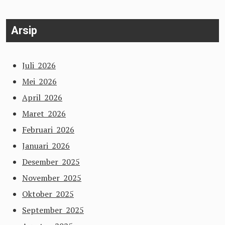
Arsip
Juli 2026
Mei 2026
April 2026
Maret 2026
Februari 2026
Januari 2026
Desember 2025
November 2025
Oktober 2025
September 2025