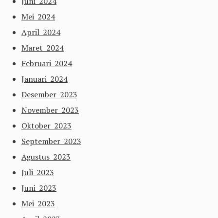
Juni 2024
Mei 2024
April 2024
Maret 2024
Februari 2024
Januari 2024
Desember 2023
November 2023
Oktober 2023
September 2023
Agustus 2023
Juli 2023
Juni 2023
Mei 2023