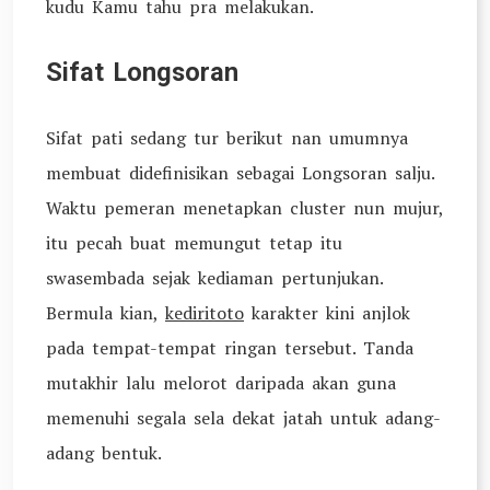
kudu Kamu tahu pra melakukan.
Sifat Longsoran
Sifat pati sedang tur berikut nan umumnya
membuat didefinisikan sebagai Longsoran salju.
Waktu pemeran menetapkan cluster nun mujur,
itu pecah buat memungut tetap itu
swasembada sejak kediaman pertunjukan.
Bermula kian,
kediritoto
karakter kini anjlok
pada tempat-tempat ringan tersebut. Tanda
mutakhir lalu melorot daripada akan guna
memenuhi segala sela dekat jatah untuk adang-
adang bentuk.