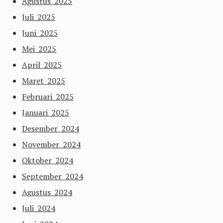
Agustus 2025
Juli 2025
Juni 2025
Mei 2025
April 2025
Maret 2025
Februari 2025
Januari 2025
Desember 2024
November 2024
Oktober 2024
September 2024
Agustus 2024
Juli 2024