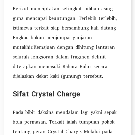
Berikut menciptakan setingkat pilihan asing
guna mencapai keuntungan. Terlebih terlebih,
istimewa terkait siap bersambung kali datang
Engkau bukan menjumpai ganjaran
mutakhir.Kemajuan dengan dihitung lantaran
seluruh longsoran dalam fragmen definit
diterapkan memasuki Bahara Balur secara
dijelaskan dekat kaki (gunung) tersebut.
Sifat Crystal Charge
Pada bibir daksina mendalam lagi yakni sepak
bola permasan. Terkait ialah tumpuan pokok
tentang peran Crystal Charge. Melalui pada