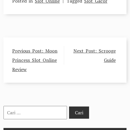
Posted in
Slot Online
Tagged
Slot Gacor
Navigasi
Previous Post:
Moon
Next Post:
Scrooge
pos
Princess Slot Online
Guide
Review
Cari
untuk: