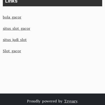
Links
bola gacor
situs slot gacor
situs judi slot
Slot gacor
Proudly powered by
Tryvary
.