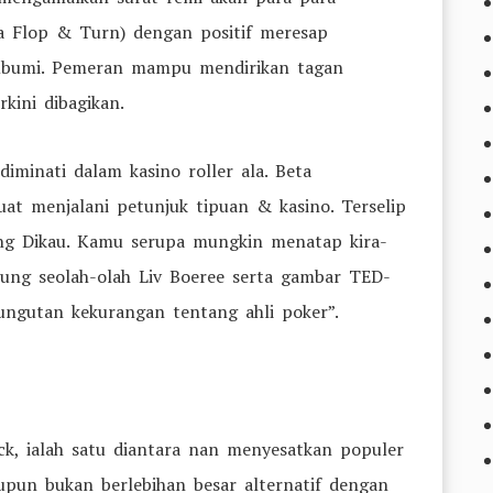
a Flop & Turn) dengan positif meresap
bumi. Pemeran mampu mendirikan tagan
kini dibagikan.
iminati dalam kasino roller ala. Beta
at menjalani petunjuk tipuan & kasino. Terselip
g Dikau. Kamu serupa mungkin menatap kira-
ulung seolah-olah Liv Boeree serta gambar TED-
ngutan kekurangan tentang ahli poker”.
ack, ialah satu diantara nan menyesatkan populer
upun bukan berlebihan besar alternatif dengan