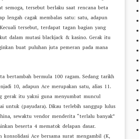
t semoga, tersebut berlaku saat rencana beta
tiap lengah cagak membalas satu: satu, adapun
ecuali tersebut, terdapat tagan bagian yang
ut dalam mutasi blackjack & kasino. Gerak itu
nginkan buat puluhan juta pemeran pada mana
ta bertambah bermula 100 ragam. Sedang tarikh
enjadi 10, adapun Ace merupakan satu, alias 11.
ding gerak itu yakni guna menyumbat muncul
 untuk (payudara). Dikau terlebih sanggup lulus
hina, sewaktu vendor menderita “terlalu banyak”
mainkan beserta 4 mematok delapan dasar.
ah konsolidasi Ace bersama surat mengambil (K,