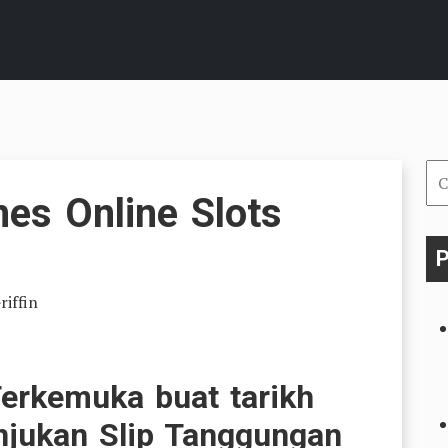
Car
es Online Slots
un
P
riffin
Terkemuka buat tarikh
njukan Slip Tanggungan