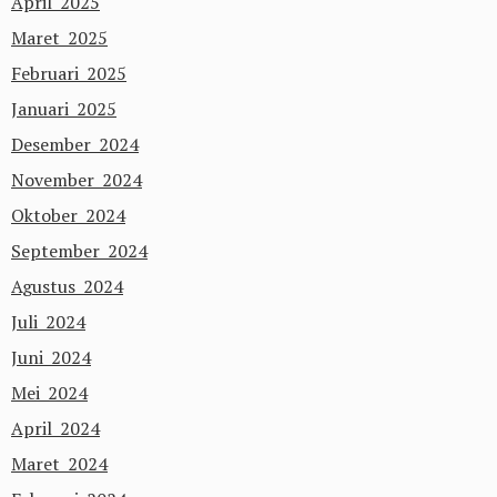
April 2025
Maret 2025
Februari 2025
Januari 2025
Desember 2024
November 2024
Oktober 2024
September 2024
Agustus 2024
Juli 2024
Juni 2024
Mei 2024
April 2024
Maret 2024