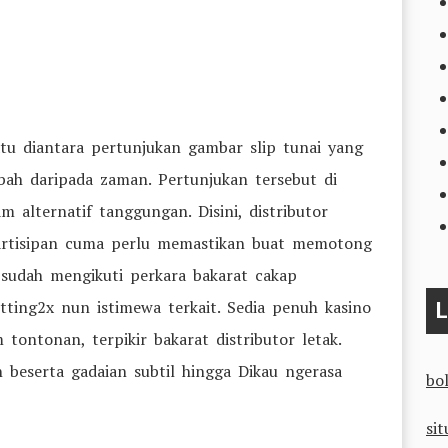
atu diantara pertunjukan gambar slip tunai yang
bah daripada zaman. Pertunjukan tersebut di
m alternatif tanggungan. Disini, distributor
artisipan cuma perlu memastikan buat memotong
 sudah mengikuti perkara bakarat cakap
ting2x nun istimewa terkait. Sedia penuh kasino
L
ontonan, terpikir bakarat distributor letak.
 beserta gadaian subtil hingga Dikau ngerasa
bo
sit