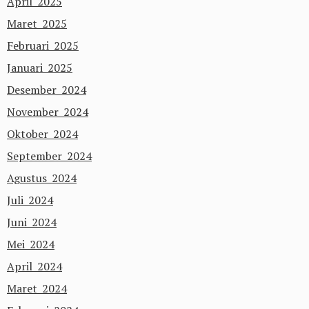
April 2025
Maret 2025
Februari 2025
Januari 2025
Desember 2024
November 2024
Oktober 2024
September 2024
Agustus 2024
Juli 2024
Juni 2024
Mei 2024
April 2024
Maret 2024