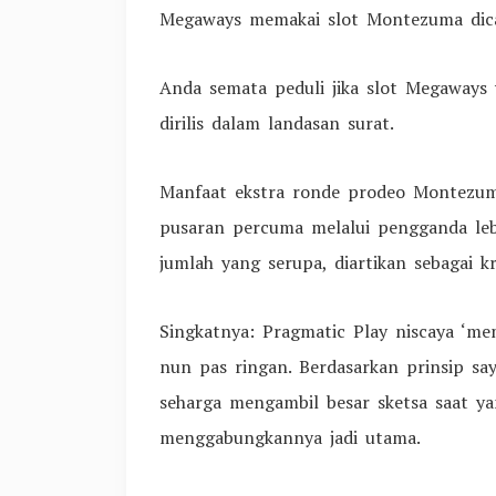
Megaways memakai slot Montezuma dica
Anda semata peduli jika slot Megaways y
dirilis dalam landasan surat.
Manfaat ekstra ronde prodeo Montez
pusaran percuma melalui pengganda lebi
jumlah yang serupa, diartikan sebagai k
Singkatnya: Pragmatic Play niscaya ‘m
nun pas ringan. Berdasarkan prinsip sa
seharga mengambil besar sketsa saat ya
menggabungkannya jadi utama.