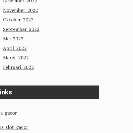
Desember 2022
November 2022
Oktober 2022
September 2022
Mei 2022
April 2022
Maret 2022
Februari 2022
inks
la gacor
us slot gacor