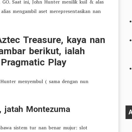
 GO. Saat ini, John Hunter menilik kuil & alas
 alias mengambil aset merepresentasikan nan
ztec Treasure, kaya nan
ambar berikut, ialah
 Pragmatic Play
hn Hunter menyembul ( sama dengan nun
, jatah Montezuma
A
bawa sistem tur nan benar mujur: slot