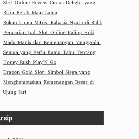
Slot Online Review Circus Delight yang
Bikin Betah Main Lama
Bukan Cuma Mitos: Rahasia Nyata di Balik
Pencarian Judi Slot Online Paling Hoki
Madu Manis dan Kemenangan Menggoda:
Semua yang Perlu Kamu Tahu Tentang
Honey Rush Play’N Go
Dragon Gold Slot: Simbol Naga yang
Menghembuskan Kemenangan Besar di
Ujung Jari
rsip