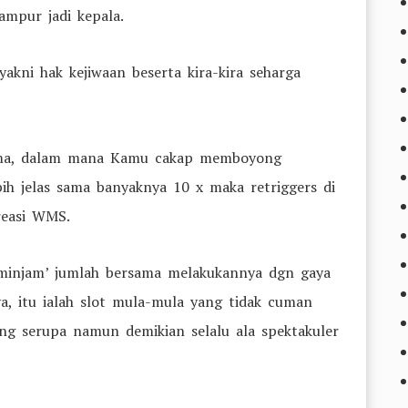
mpur jadi kepala.
akni hak kejiwaan beserta kira-kira seharga
uma, dalam mana Kamu cakap memboyong
h jelas sama banyaknya 10 x maka retriggers di
reasi WMS.
eminjam’ jumlah bersama melakukannya dgn gaya
ya, itu ialah slot mula-mula yang tidak cuman
ng serupa namun demikian selalu ala spektakuler