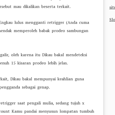
sebut mau dikalikan beserta terkait.
sit
Sl
 Engkau lulus mengganti retrigger (Anda cuma
u hendak memperoleh babak prodeo sambungan
alir, oleh karena itu Dikau bakal mendeteksi
enuh 15 kisaran prodeo lebih jelas.
rkait, Dikau bakal mempunyai keahlian guna
 pengganda sebagai genap.
retrigger saat pengali mulia, sedang tujuh x
 account Kamu pandai menyusun lompatan tumbuh