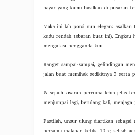
bayar yang kamu hasilkan di pusaran ter
Maka ini lah porsi nun elegan: asalkan
kudu rendah tebaran buat ini), Engka
mengatasi pengganda kini.
Banget sampai-sampai, gelindingan meng
jalan buat memihak sedikitnya 3 serta p
& sejauh kisaran percuma lebih jelas te
menjumpai lagi, berulang kali, menjaga
Pastilah, unsur ulung diartikan sebagai 
bersama malahan ketika 10 x; selisih